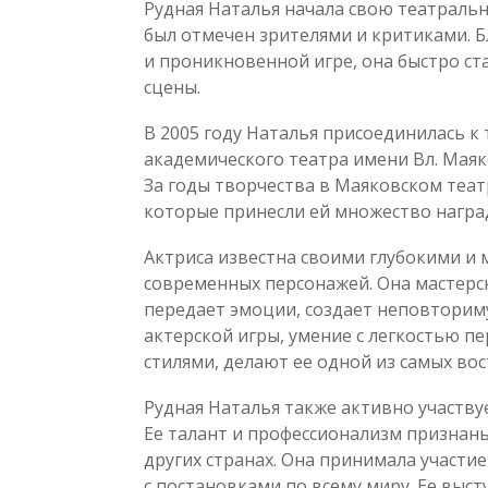
Рудная Наталья начала свою театральн
был отмечен зрителями и критиками. Б
и проникновенной игре, она быстро ст
сцены.
В 2005 году Наталья присоединилась к
академического театра имени Вл. Маяк
За годы творчества в Маяковском теа
которые принесли ей множество наград
Актриса известна своими глубокими и
современных персонажей. Она мастерс
передает эмоции, создает неповторим
актерской игры, умение с легкостью 
стилями, делают ее одной из самых во
Рудная Наталья также активно участву
Ее талант и профессионализм признаны
других странах. Она принимала участи
с постановками по всему миру. Ее выс