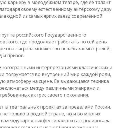
ую карьеру в молодежном театре, где ее талант
лагодаря своему естественному актерскому дару
ала одной из самых ярких звезд современной
 труппе российского Государственного
овского, где продолжает работать по сей день.
тре она сыграла множество незабываемых ролей,
 и призов.
 многогранными интерпретациями классических и
ки погружается во внутренний мир каждой роли,
ую атмосферу на сцене. Ее выдающаяся техника
переключаться между различными жанрами и
стребованных актрис своего поколения.
ет в театральных проектах за пределами России.
 не только в родной стране, но и во многих
е в международных фестивалях и гастролировала
тупления всегда вызывают бурные эмоции у