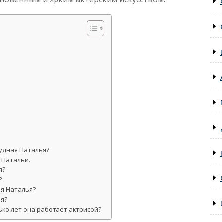
удная Наталья?
 Натальи.
я?
?
ая Наталья?
ья?
ько лет она работает актрисой?