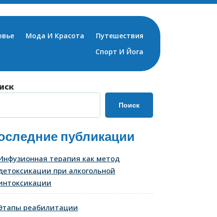
овье
Мода И Красота
Путешествия
Спорт И Йога
иск
Поиск
оследние публикации
Инфузионная терапия как метод
детоксикации при алкогольной
интоксикации
Этапы реабилитации