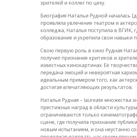
зрителей и коллег по цеху.
Биография Натальи Рудной началась [д
проявляла увлечение театром и актёрс
колледжа, Наталья поступила в ВГИК, 
образование и укрепила свои навыки п
Свою первую роль в кино Рудная Наталь
получил признание критиков и зрителе
известных кинокартинах. Её творчеств
передача эмоций и невероятная харизм
идеальным примером того, как актерск
достигая впечатляющих результатов.
Наталья Рудная – laureate множества 
престижных наград в области культуры 
ограничиваются только кинематографи
сцене, где получила признание публики
новым испытанием, и она неустанно со
продолжая радовать нас своим проник