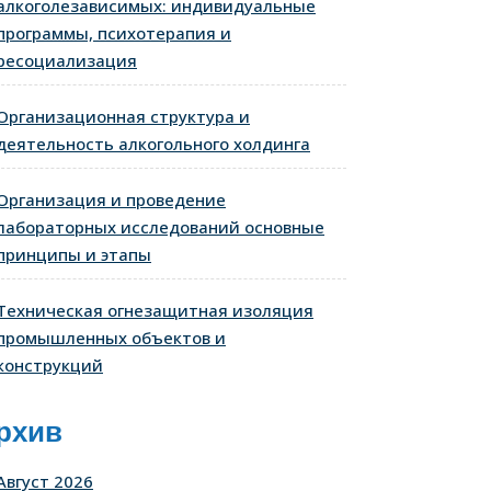
алкоголезависимых: индивидуальные
программы, психотерапия и
ресоциализация
Организационная структура и
деятельность алкогольного холдинга
Организация и проведение
лабораторных исследований основные
принципы и этапы
Техническая огнезащитная изоляция
промышленных объектов и
конструкций
рхив
Август 2026