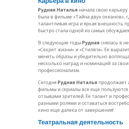
Карьера в кино
Рудная Наталья
начала свою карьеру в
была в фильме «Тайна двух океанов», г
талантливая игра и яркая внешность п
быстро стала одной из самых обсуждае
В следующие годы
Рудная
снялась в не
«Секрет жизни» и «Стиляги». Ее вырази
менять образы и убедительно воплоща
несколько наград и номинаций за свои
профессионализм.
Сегодня
Рудная Наталья
продолжает а
фильмы и сериалы все еще пользуютс
отзывами зрителей. Ее талант и профе
разными ролями и оставаться востребо
кино еще далека от завершения!
Театральная деятельность