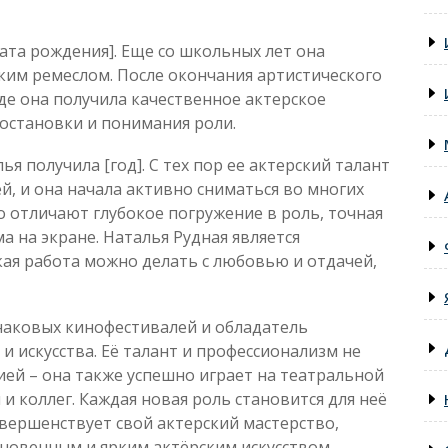
ата рождения]. Еще со школьных лет она
ким ремеслом. После окончания артистического
где она получила качественное актерское
остановки и понимания роли.
я получила [год]. С тех пор ее актерский талант
й, и она начала активно сниматься во многих
о отличают глубокое погружение в роль, точная
а на экране. Наталья Рудная является
ая работа можно делать с любовью и отдачей,
знаковых кинофестивалей и обладатель
и искусства. Её талант и профессионализм не
ей – она также успешно играет на театральной
 и коллег. Каждая новая роль становится для неё
вершенствует свой актерский мастерство,
новенным и ярким актёрским искусством.