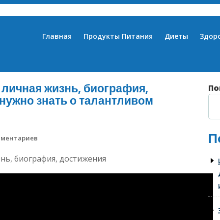
Главная
Продукты Питания
Диеты
Здор
 личная жизнь, биография,
По
 нужно знать о талантливом
П
мментариев