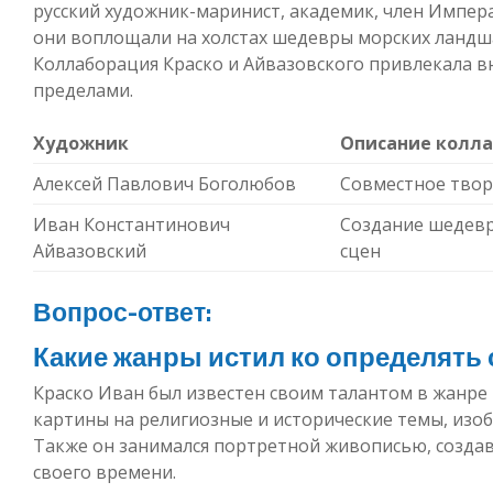
русский художник-маринист, академик, член Импер
они воплощали на холстах шедевры морских ландша
Коллаборация Краско и Айвазовского привлекала вни
пределами.
Художник
Описание колл
Алексей Павлович Боголюбов
Совместное твор
Иван Константинович
Создание шедевр
Айвазовский
сцен
Вопрос-ответ:
Какие жанры истил ко определять 
Краско Иван был известен своим талантом в жанре
картины на религиозные и исторические темы, изоб
Также он занимался портретной живописью, созда
своего времени.