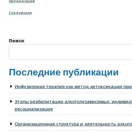
Предыдущая
Предыдущий
по
запись
Следующая
Следующая
записям
запись
Поиск
Последние публикации
Инфузионная терапия как метод детоксикации при
Этапы реабилитации алкоголезависимых: индивид
ресоциализация
Организационная структура и деятельность алкого