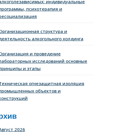
алкоголезависимых: индивидуальные
программы, психотерапия и
ресоциализация
Организационная структура и
деятельность алкогольного холдинга
Организация и проведение
лабораторных исследований основные
принципы и этапы
Техническая огнезащитная изоляция
промышленных объектов и
конструкций
рхив
Август 2026