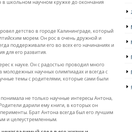
о в школьном научном кружке до окончания
ровел детство в городе Калининграде, который
алтийским морем. Он рос в очень дружной и
егда поддерживали его во всех его начинаниях и
я для его развития.
ерес к науке. Он с радостью проводил много
 в молодежных научных олимпиадах и всегда с
учные темы с родителями, которые сами были
 понимала не только научные интересы Антона,
Родители дарили ему книги, в которых он
перименты. Брат Антона всегда был его лучшим
ным и целеустремленным.
 неизгладимый след в его жизни и