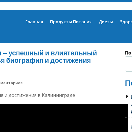
Главная
Продукты Питания
Диеты
Здор
 – успешный и влиятельный
По
ья биография и достижения
П
мментариев