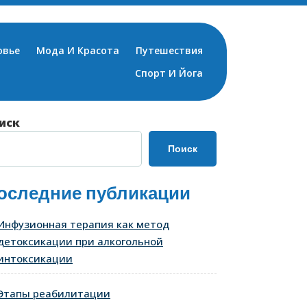
овье
Мода И Красота
Путешествия
Спорт И Йога
иск
Поиск
оследние публикации
Инфузионная терапия как метод
детоксикации при алкогольной
интоксикации
Этапы реабилитации