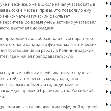
ауке и технике. Уже в школе начал участвовать в
чая высокие места и призы. Это позволило ему
еханико-математический факультет
иверситета. Во время учебы активно участвовал
часто выступал с докладами.
ов продолжил своё образование в аспирантуре.
еной степени кандидата физико-математических
лучил приглашение на работу в Калининградский
тет, где и начал преподавательскую
им научным работам и публикациям в научных
ых статей, в том числе в международных
ния тепломассообмену и гидродинамике
л награжден премией Правительства Российской
ий.
дреевич является заведующим кафедрой ядерной