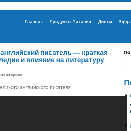
Главная
Продукты Питания
Диеты
Здор
 английский писатель — краткая
По
ледие и влияние на литературу
мментариев
П