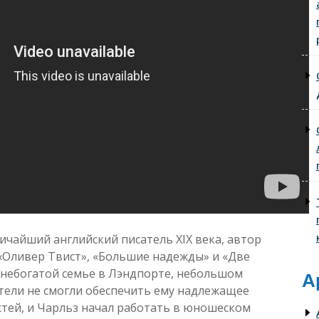
чайший английский писатель XIX века, автор
 «Оливер Твист», «Большие надежды» и «Две
в небогатой семье в Лэндпорте, небольшом
А
ители не смогли обеспечить ему надлежащее
стей, и Чарльз начал работать в юношеском