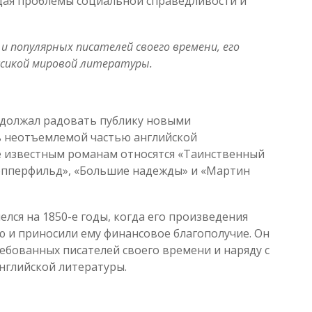
щая проблемы социальной справедливости и
и популярных писателей своего времени, его
ссикой мировой литературы.
одолжал радовать публику новыми
ь неотъемлемой частью английской
ее известным романам относятся «Таинственный
Копперфильд», «Большие надежды» и «Мартин
лся на 1850-е годы, когда его произведения
 и приносили ему финансовое благополучие. Он
ребованных писателей своего времени и наряду с
нглийской литературы.