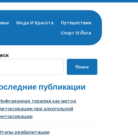
овье
Мода И Красота
Путешествия
Спорт И Йога
иск
Поиск
оследние публикации
Инфузионная терапия как метод
детоксикации при алкогольной
интоксикации
Этапы реабилитации