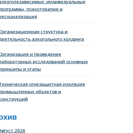
алкоголезависимых: индивидуальные
программы, психотерапия и
ресоциализация
Организационная структура и
деятельность алкогольного холдинга
Организация и проведение
лабораторных исследований основные
принципы и этапы
Техническая огнезащитная изоляция
промышленных объектов и
конструкций
рхив
Август 2026