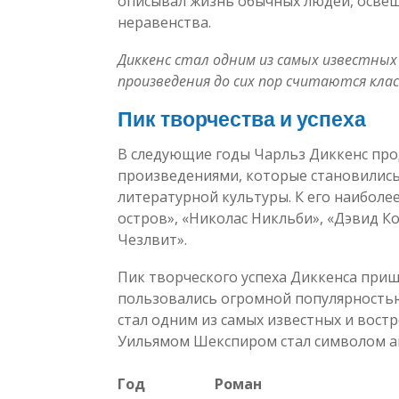
описывал жизнь обычных людей, осве
неравенства.
Диккенс стал одним из самых известных 
произведения до сих пор считаются кла
Пик творчества и успеха
В следующие годы Чарльз Диккенс пр
произведениями, которые становилис
литературной культуры. К его наибол
остров», «Николас Никльби», «Дэвид 
Чезлвит».
Пик творческого успеха Диккенса прише
пользовались огромной популярностью
стал одним из самых известных и вост
Уильямом Шекспиром стал символом а
Год
Роман