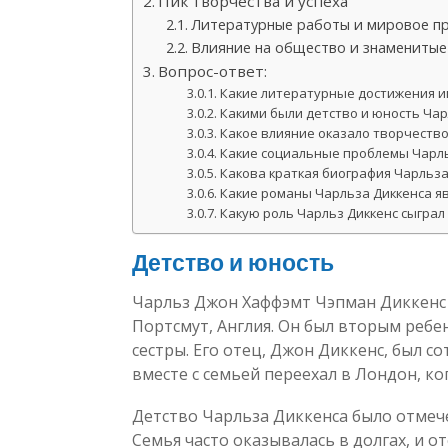
Пик творчества и успеха
Литературные работы и мировое п
Влияние на общество и знаменитые
Вопрос-ответ:
Какие литературные достижения и
Какими были детство и юность Чар
Какое влияние оказало творчество
Какие социальные проблемы Чарль
Какова краткая биография Чарльза
Какие романы Чарльза Диккенса я
Какую роль Чарльз Диккенс сыграл
Детство и юность
Чарльз Джон Хаффэмт Чэпман Диккенс 
Портсмут, Англия. Он был вторым ребен
сестры. Его отец, Джон Диккенс, был 
вместе с семьей переехал в Лондон, ко
Детство Чарльза Диккенса было отмеч
Семья часто оказывалась в долгах, и о