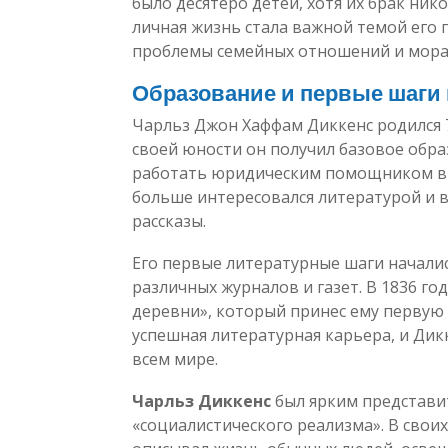
было десятеро детей, хотя их брак ник
личная жизнь стала важной темой его 
проблемы семейных отношений и мора
Образование и первые шаги 
Чарльз Джон Хаффам Диккенс родился 7 
своей юности он получил базовое обра
работать юридическим помощником в 
больше интересовался литературой и в
рассказы.
Его первые литературные шаги начались
различных журналов и газет. В 1836 г
деревни», который принес ему первую 
успешная литературная карьера, и Дикк
всем мире.
Чарльз Диккенс
был ярким представи
«социалистического реализма». В свои