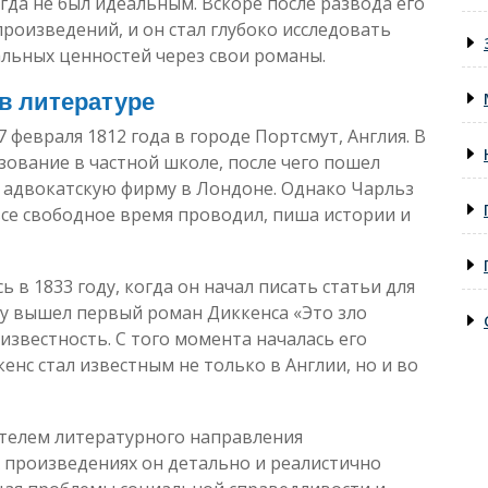
огда не был идеальным. Вскоре после развода его
произведений, и он стал глубоко исследовать
льных ценностей через свои романы.
в литературе
февраля 1812 года в городе Портсмут, Англия. В
зование в частной школе, после чего пошел
адвокатскую фирму в Лондоне. Однако Чарльз
се свободное время проводил, пиша истории и
 в 1833 году, когда он начал писать статьи для
оду вышел первый роман Диккенса «Это зло
известность. С того момента началась его
енс стал известным не только в Англии, но и во
телем литературного направления
х произведениях он детально и реалистично