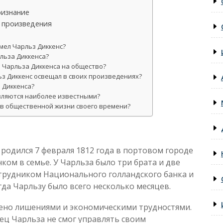
ризнание
 произведения
мел Чарльз Диккенс?
льза Диккенса?
 Чарльза Диккенса на общество?
з Диккенс освещал в своих произведениях?
 Диккенса?
вляются наиболее известными?
 в общественной жизни своего времени?
родился 7 февраля 1812 года в портовом городе
ком в семье. У Чарльза было три брата и две
сотрудником Национального голландского банка и
гда Чарльзу было всего несколько месяцев.
ено лишениями и экономическими трудностями.
тец Чарльза не смог управлять своим