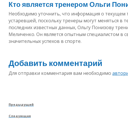
Кто является тренером Ольги Пон
Необходимо уточнить, что информация о текущем 
устаревшей, поскольку тренеры могут меняться в т
последних известных данных, Ольгу Понизову трен
Меличенко. Он является опытным специалистом в св
значительных успехов в спорте.
Добавить комментарий
Для отправки комментария вам необходимо
автор
Навигация
Предыдущая
Предыдущий
по
запись
Следующая
Следующая
записям
запись