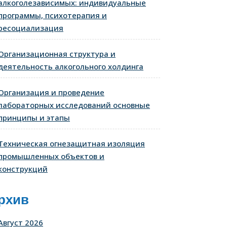
алкоголезависимых: индивидуальные
программы, психотерапия и
ресоциализация
Организационная структура и
деятельность алкогольного холдинга
Организация и проведение
лабораторных исследований основные
принципы и этапы
Техническая огнезащитная изоляция
промышленных объектов и
конструкций
рхив
Август 2026