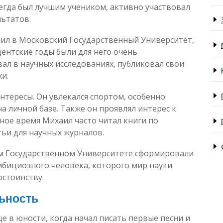
егда был лучшим учеником, активно участвовал
льтатов.
ил в Московский Государственный Университет,
дентские годы были для него очень
ал в научных исследованиях, публиковал свои
хи.
нтересы. Он увлекался спортом, особенно
а личной базе. Также он проявлял интерес к
дное время Михаил часто читал книги по
ьи для научных журналов.
ком Государственном Университете сформировали
мбициозного человека, которого мир науки
остоинству.
ьность
е в юности, когда начал писать первые песни и