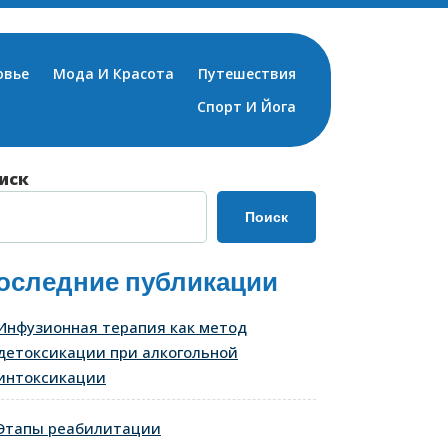
овье
Мода И Красота
Путешествия
Спорт И Йога
иск
Поиск
оследние публикации
Инфузионная терапия как метод
детоксикации при алкогольной
интоксикации
Этапы реабилитации