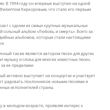
х. В 1994 году он впервые выступил на одной
 Филиппом Киркоровым, что стало его первым
ракт с одним из самых крупных музыкальных
й сольный альбом «Любовь и смерть». Всего за
тудийных альбомов, которые стали настоящими
ки.
чный также является автором песен для других
л музыку и слова для многих известных песен,
 за ее пределами.
й активно выступает на концертах и участвует
ет радовать поклонников новыми песнями и
нных исполнителей страны.
 в молодом возрасте, проявляя интерес к