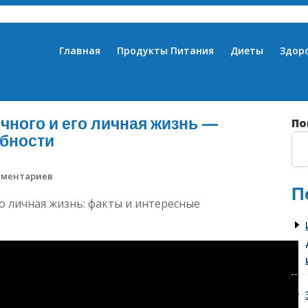
Главная
Продукты Питания
Диеты
Здор
ного и его личная жизнь —
По
бности
мментариев
П