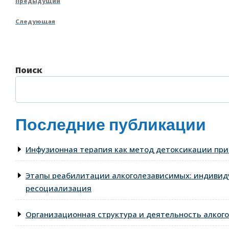
Предыдущая
Предыдущий
по
запись
Следующая
Следующая
записям
запись
Поиск
Последние публикации
Инфузионная терапия как метод детоксикации при
Этапы реабилитации алкоголезависимых: индивид
ресоциализация
Организационная структура и деятельность алкого