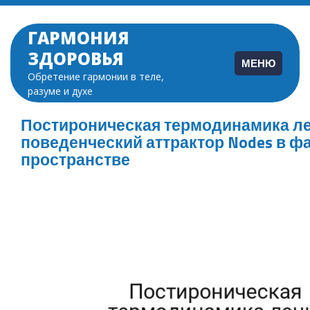
Перейти
к
ГАРМОНИЯ
содержимому
ЗДОРОВЬЯ
МЕНЮ
Обретение гармонии в теле,
разуме и духе
Постироническая термодинамика ле
поведенческий аттрактор Nodes в ф
пространстве