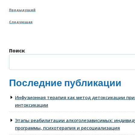
Навигация
Предыдущая
Предыдущий
по
запись
Следующая
Следующая
записям
запись
Поиск
Последние публикации
Инфузионная терапия как метод детоксикации при
интоксикации
Этапы реабилитации алкоголезависимых: индиви
программы, психотерапия и ресоциализация