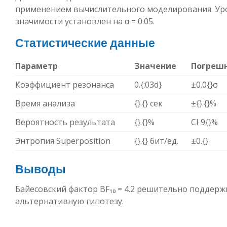
применением вычислительного моделирования. Ур
значимости установлен на α = 0.05.
Статистические данные
Параметр
Значение
Погреш
Коэффициент резонанса
0.{:03d}
±0.0{}σ
Время анализа
{}.{} сек
±{}.{}%
Вероятность результата
{}.{}%
CI 9{}%
Энтропия Superposition
{}.{} бит/ед.
±0.{}
Выводы
Байесовский фактор BF₁₀ = 4.2 решительно поддер
альтернативную гипотезу.