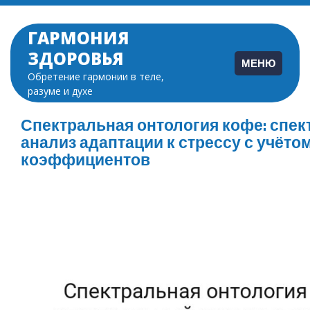
Перейти
к
ГАРМОНИЯ
содержимому
ЗДОРОВЬЯ
МЕНЮ
Обретение гармонии в теле,
разуме и духе
Спектральная онтология кофе: спе
анализ адаптации к стрессу с учёто
коэффициентов