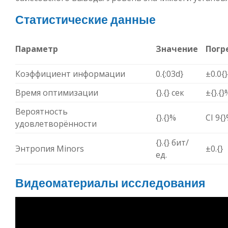
Статистические данные
Параметр
Значение
Погр
Коэффициент информации
0.{:03d}
±0.0{
Время оптимизации
{}.{} сек
±{}.{}
Вероятность
{}.{}%
CI 9{
удовлетворённости
{}.{} бит/
Энтропия Minors
±0.{}
ед.
Видеоматериалы исследования