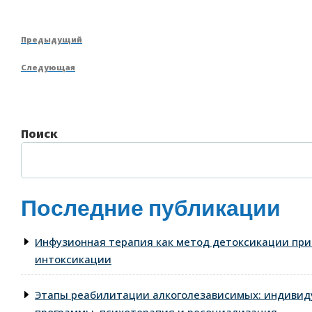
Навигация
Предыдущая
Предыдущий
по
запись
Следующая
Следующая
записям
запись
Поиск
Последние публикации
Инфузионная терапия как метод детоксикации при
интоксикации
Этапы реабилитации алкоголезависимых: индиви