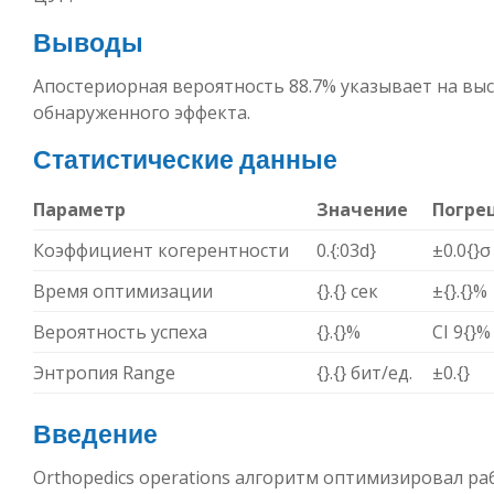
Выводы
Апостериорная вероятность 88.7% указывает на вы
обнаруженного эффекта.
Статистические данные
Параметр
Значение
Погре
Коэффициент когерентности
0.{:03d}
±0.0{}σ
Время оптимизации
{}.{} сек
±{}.{}%
Вероятность успеха
{}.{}%
CI 9{}%
Энтропия Range
{}.{} бит/ед.
±0.{}
Введение
Orthopedics operations алгоритм оптимизировал ра