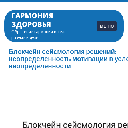
Перейти
к
ГАРМОНИЯ
содержимому
ЗДОРОВЬЯ
МЕНЮ
Обретение гармонии в теле,
разуме и духе
Блокчейн сейсмология решений:
неопределённость мотивации в усл
неопределённости