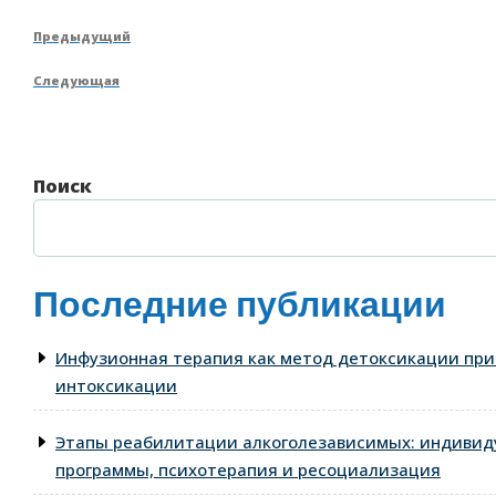
Навигация
Предыдущая
Предыдущий
по
запись
Следующая
Следующая
записям
запись
Поиск
Последние публикации
Инфузионная терапия как метод детоксикации при
интоксикации
Этапы реабилитации алкоголезависимых: индиви
программы, психотерапия и ресоциализация