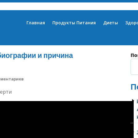
Главная
Продукты Питания
Диеты
Здор
биографии и причина
По
мментариев
П