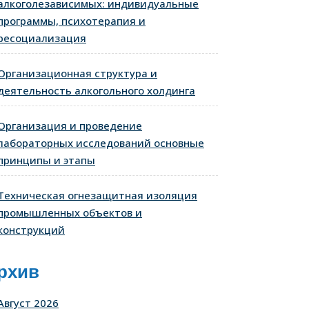
алкоголезависимых: индивидуальные
программы, психотерапия и
ресоциализация
Организационная структура и
деятельность алкогольного холдинга
Организация и проведение
лабораторных исследований основные
принципы и этапы
Техническая огнезащитная изоляция
промышленных объектов и
конструкций
рхив
Август 2026