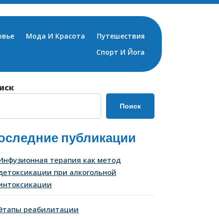
овье
Мода И Красота
Путешествия
Спорт И Йога
иск
Поиск
оследние публикации
Инфузионная терапия как метод
детоксикации при алкогольной
интоксикации
Этапы реабилитации