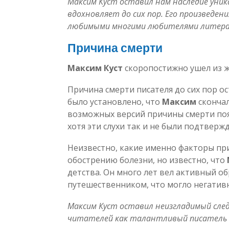
Максим Куст оставил нам наследие уник
вдохновляет до сих пор. Его произвед
любимыми многими любителями литер
Причина смерти
Максим Куст
скоропостижно ушел из жи
Причина смерти писателя до сих пор о
было установлено, что
Максим
скончал
возможных версий причины смерти по
хотя эти слухи так и не были подтверж
Неизвестно, какие именно факторы пр
обострению болезни, но известно, что
детства. Он много лет вел активный о
путешественником, что могло негативн
Максим Куст оставил неизгладимый сле
читателей как талантливый писатель 