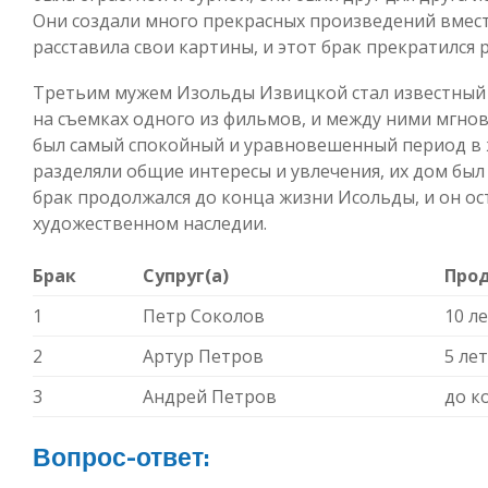
Они создали много прекрасных произведений вмест
расставила свои картины, и этот брак прекратился 
Третьим мужем Изольды Извицкой стал известный 
на съемках одного из фильмов, и между ними мгно
был самый спокойный и уравновешенный период в 
разделяли общие интересы и увлечения, их дом бы
брак продолжался до конца жизни Исольды, и он ос
художественном наследии.
Брак
Супруг(а)
Про
1
Петр Соколов
10 л
2
Артур Петров
5 ле
3
Андрей Петров
до к
Вопрос-ответ: