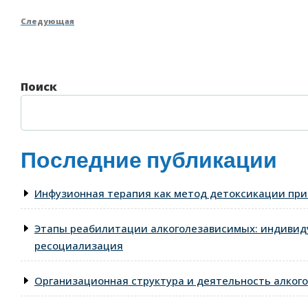
по
запись
Следующая
Следующая
записям
запись
Поиск
Последние публикации
Инфузионная терапия как метод детоксикации при
Этапы реабилитации алкоголезависимых: индивид
ресоциализация
Организационная структура и деятельность алкого