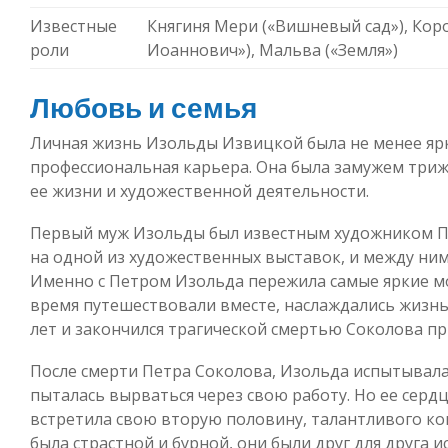
Известные
Княгиня Мери («Вишневый сад»), Кор
роли
Иоаннович»), Мальва («Земля»)
Любовь и семья
Личная жизнь Изольды Извицкой была не менее ярк
профессиональная карьера. Она была замужем трижд
ее жизни и художественной деятельности.
Первый муж Изольды был известным художником П
на одной из художественных выставок, и между ни
Именно с Петром Изольда пережила самые яркие м
время путешествовали вместе, наслаждались жизнью
лет и закончился трагической смертью Соколова п
После смерти Петра Соколова, Изольда испытывала 
пыталась вырваться через свою работу. Но ее серд
встретила свою вторую половину, талантливого к
была страстной и бурной, они были друг для друга