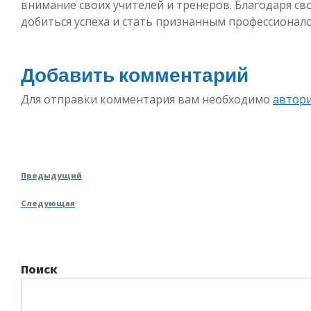
внимание своих учителей и тренеров. Благодаря сво
добиться успеха и стать признанным профессионало
Добавить комментарий
Для отправки комментария вам необходимо
автор
Навигация
Предыдущая
Предыдущий
по
запись
Следующая
Следующая
записям
запись
Поиск