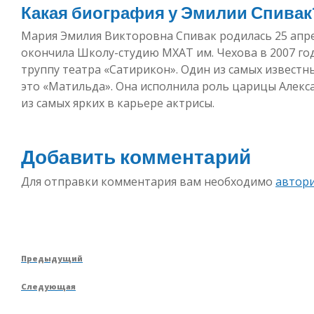
Какая биография у Эмилии Спивак
Мария Эмилия Викторовна Спивак родилась 25 апрел
окончила Школу-студию МХАТ им. Чехова в 2007 году
труппу театра «Сатирикон». Один из самых известн
это «Матильда». Она исполнила роль царицы Алекс
из самых ярких в карьере актрисы.
Добавить комментарий
Для отправки комментария вам необходимо
автор
Навигация
Предыдущая
Предыдущий
по
запись
Следующая
Следующая
записям
запись