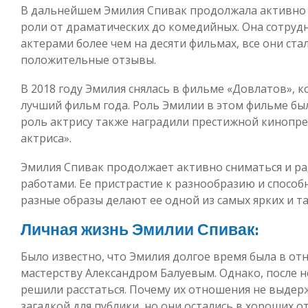
В дальнейшем Эмилия Спивак продолжала активно с
роли от драматических до комедийных. Она сотруд
актерами более чем на десяти фильмах, все они ст
положительные отзывы.
В 2018 году Эмилия снялась в фильме «Довлатов», 
лучший фильм года. Роль Эмилии в этом фильме была
роль актрису также наградили престижной кинопр
актриса».
Эмилия Спивак продолжает активно сниматься и р
работами. Ее пристрастие к разнообразию и спосо
разные образы делают ее одной из самых ярких и т
Личная жизнь Эмилии Спивак:
Было известно, что Эмилия долгое время была в от
мастерству Александром Балуевым. Однако, после н
решили расстаться. Почему их отношения не выдер
загадкой для публики, но они остались в хороших о