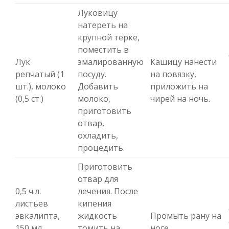
Луковицу
натереть на
крупной терке,
поместить в
Лук
эмалированную
Кашицу нанести
репчатый (1
посуду.
на повязку,
шт.), молоко
Добавить
приложить на
(0,5 ст.)
молоко,
чирей на ночь.
приготовить
отвар,
охладить,
процедить.
Приготовить
отвар для
0,5 ч.л.
лечения. После
листьев
кипения
эвкалипта,
жидкость
Промыть рану на
150 мл.
томить на
ноге.