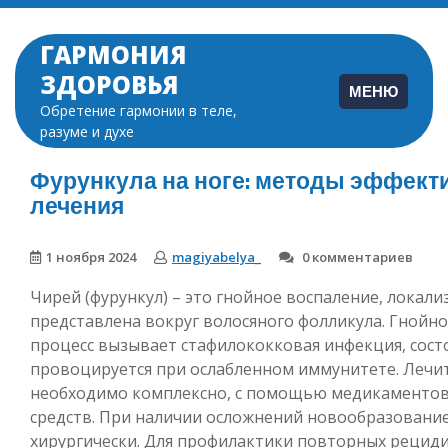
Перейти
к
ГАРМОНИЯ
содержимому
ЗДОРОВЬЯ
МЕНЮ
Обретение гармонии в теле,
разуме и духе
Фурункула на ноге: методы эффект
лечения
1 ноября 2024
magiyabelya_
0 комментариев
Чирей (фурункул) – это гнойное воспаление, локал
представлена вокруг волосяного фолликула. Гнойн
процесс вызывает стафилококковая инфекция, сост
провоцируется при ослабленном иммунитете. Лечит
необходимо комплексно, с помощью медикаментов
средств. При наличии осложнений новообразование
хирургически. Для профилактики повторных рецид