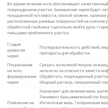
Во время лечения ноги обеспечивают качественный
поврежденном участке. Заживление чирея будет за
повышенной потливости, плохой гигиене, наличии
расположенных раневых поверхностей на кожном у
обработкой гнойника тщательно мойте руки, старай
пальцами проблемного участка.
Стадия
Последовательность действий, ме
развития
препараты для обработки
чирея
Покраснение
Срезать волосяной покров ножниц
на ноге,
нельзя из-за опасности занести ин
формирование
Обработать поврежденный участо
чирея
(йодный раствор, салициловый спир
Назначают для лечения мази, вытя
Линимент бальзамический (по Виш
Появление на
Ихтиоловая мазь. Гепариновая ма