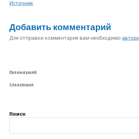
Источник
Добавить комментарий
Для отправки комментария вам необходимо
автор
Навигация
Предыдущая
Предыдущий
по
запись
Следующая
Следующая
записям
запись
Поиск