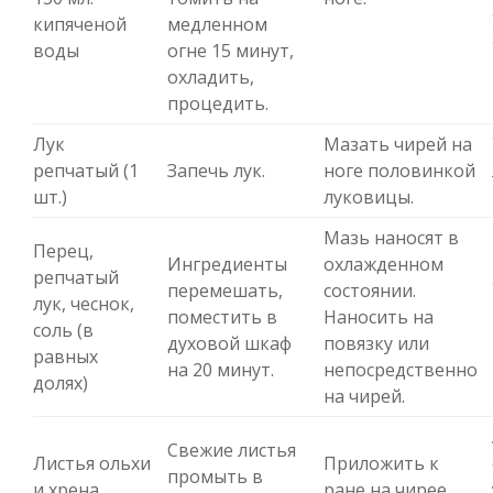
кипяченой
медленном
воды
огне 15 минут,
охладить,
процедить.
Лук
Мазать чирей на
репчатый (1
Запечь лук.
ноге половинкой
шт.)
луковицы.
Мазь наносят в
Перец,
Ингредиенты
охлажденном
репчатый
перемешать,
состоянии.
лук, чеснок,
поместить в
Наносить на
соль (в
духовой шкаф
повязку или
равных
на 20 минут.
непосредственно
долях)
на чирей.
Свежие листья
Листья ольхи
Приложить к
промыть в
и хрена
ране на чирее