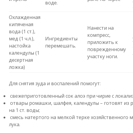
воде.
Охлажденная
кипяченая
Нанести на
вода (1 ст.),
компресс,
мед (1 ч.л.),
Ингредиенты
приложить к
настойка
перемешать.
поврежденному
календулы (1
участку ноги.
десертная
ложка)
Для снятия зуда и воспалений помогут:
свежеприготовленный сок алоэ при чирие с локализ
отвары ромашки, шалфея, календулы – готовят из ра
на 1 ст. воды;
смесь натертого на мелкой терке хозяйственного 
лука.