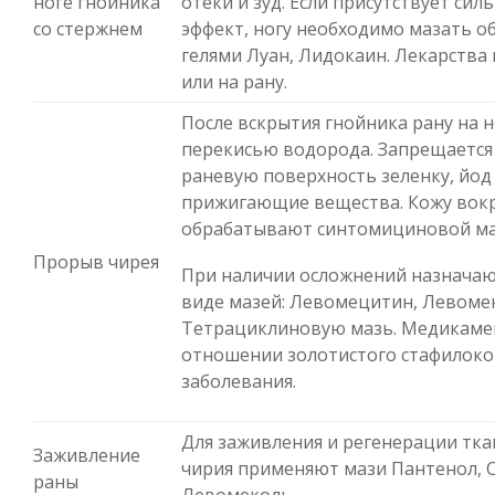
ноге гнойника
отеки и зуд. Если присутствует си
со стержнем
эффект, ногу необходимо мазать
гелями Луан, Лидокаин. Лекарства 
или на рану.
После вскрытия гнойника рану на 
перекисью водорода. Запрещается
раневую поверхность зеленку, йод
прижигающие вещества. Кожу вок
обрабатывают синтомициновой м
Прорыв чирея
При наличии осложнений назначаю
виде мазей: Левомецитин, Левомек
Тетрациклиновую мазь. Медикаме
отношении золотистого стафилоко
заболевания.
Для заживления и регенерации тка
Заживление
чирия применяют мази Пантенол, С
раны
Левомеколь.