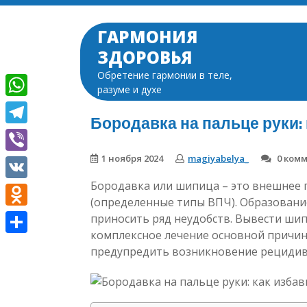
Перейти
к
ГАРМОНИЯ
содержимому
ЗДОРОВЬЯ
Обретение гармонии в теле,
разуме и духе
WhatsApp
Бородавка на пальце руки:
Telegram
1 ноября 2024
magiyabelya_
0 ком
Viber
Бородавка или шипица – это внешнее 
VK
(определенные типы ВПЧ). Образовани
Odnoklassniki
приносить ряд неудобств. Вывести шип
комплексное лечение основной причин
Отправить
предупредить возникновение рецидива