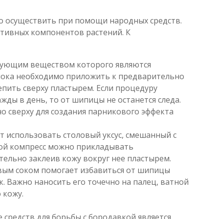
о осуществить при помощи народных средств.
тивных компонентов растений. К
вующим веществом которого являются
нока необходимо приложить к предварительно
епить сверху пластырем. Если процедуру
жды в день, то от шипицы не останется следа.
о сверху для создания парникового эффекта
т использовать столовый уксус, смешанный с
кой компресс можно прикладывать
ельно заклеив кожу вокруг нее пластырем.
вым соком помогает избавиться от шипицы
ук. Важно наносить его точечно на палец, ватной
 кожу.
средств для борьбы с бородавкой является