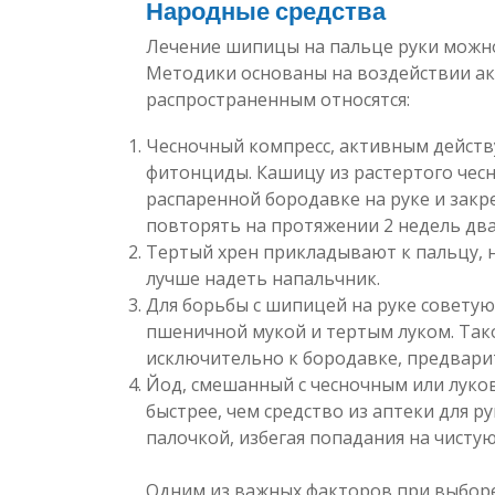
Народные средства
Лечение шипицы на пальце руки можн
Методики основаны на воздействии ак
распространенным относятся:
Чесночный компресс, активным дейст
фитонциды. Кашицу из растертого чес
распаренной бородавке на руке и закр
повторять на протяжении 2 недель два
Тертый хрен прикладывают к пальцу, н
лучше надеть напальчник.
Для борьбы с шипицей на руке советую
пшеничной мукой и тертым луком. Та
исключительно к бородавке, предварит
Йод, смешанный с чесночным или луко
быстрее, чем средство из аптеки для р
палочкой, избегая попадания на чистую
Одним из важных факторов при выборе 