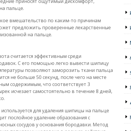
следние приносят ощутимый дискомфорт,
на пальце.
еское вмешательство по каким-то причинам
может предложить проверенные лекарственные
лизованной на пальце.
ота считается эффективным среди
одавок. С его помощью легко вывести шипицу
емпературы позволяют заморозить ткани пальца
тся не больше 50 секунд, после чего на месте
зным содержимым, что соответствует 3
рек исчезает самостоятельно в течение 8 дней,
о.
используется для удаления шипицы на пальце
дит послойное удаление образования с
сных сосудов у основания бородавки. Метод