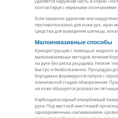
удаляется наружная часть и корни. По
контактируя с нервными окончаниями 
Если лазерное удаление или хирургич
противопоказано для кожи рук, врач 
средства для выведения шипицы, лока
Малоинвазивные способы
Криодеструкция с помощью жидкого аз
малоинвазивных методов лечения бор
на руке без риска рецидива. Низкие т
быстро и безболезненно. Процедура дли
бородавки формируется папула с серо
клинической стадии обморожения. Пузы
на коже образуется розоватое пятнышк
Карбондиоксидный илиэрбиевый лазер 
руки. Под местной анестезией происхо
одновременным «запаиванием» кровено