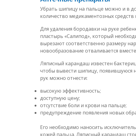
Убрать шипицу на пальце можно и в д
количество медикаментозных средств 
Для удаления бородавки на руке ребен
пластырь «Салипод», который необходим
вырезают соответственно размеру наро
новообразование отваливается вместе 
Ляписный карандаш известен бактериц
чтобы вывести шипицу, появившуюся н
рук можно отнести:
высокую эффективность;
доступную цену;
отсутствие боли и крови на пальце;
предупреждение появления новых обр
Его необходимо наносить исключитель
кожей пальца. Ляписный карандаш стои