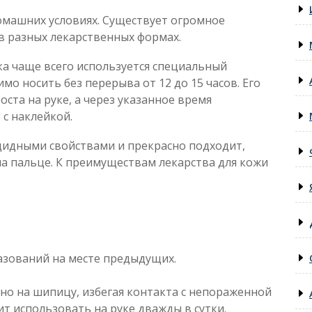
омашних условиях. Существует огромное
в разных лекарственных формах.
ка чаще всего используется специальный
о носить без перерыва от 12 до 15 часов. Его
ста на руке, а через указанное время
с наклейкой.
идными свойствами и прекрасно подходит,
а пальце. К преимуществам лекарства для кожи
азований на месте предыдущих.
но на шипицу, избегая контакта с непораженной
т использовать на руке дважды в сутки.