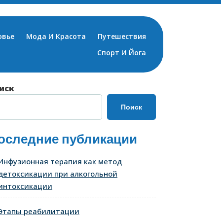
овье
Мода И Красота
Путешествия
Спорт И Йога
иск
Поиск
оследние публикации
Инфузионная терапия как метод
детоксикации при алкогольной
интоксикации
Этапы реабилитации