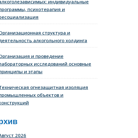
алкоголезависимых: индивидуальные
программы, психотерапия и
ресоциализация
Организационная структура и
деятельность алкогольного холдинга
Организация и проведение
лабораторных исследований основные
принципы и этапы
Техническая огнезащитная изоляция
промышленных объектов и
конструкций
рхив
Август 2026