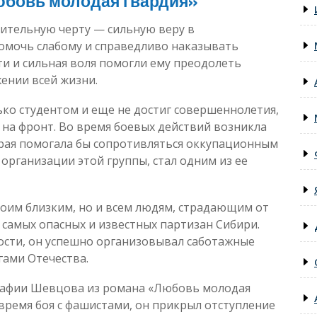
юбовь молодая гвардия»
чительную черту — сильную веру в
помочь слабому и справедливо наказывать
и и сильная воля помогли ему преодолеть
жении всей жизни.
ько студентом и еще не достиг совершеннолетия,
 на фронт. Во время боевых действий возникла
орая помогала бы сопротивляться оккупационным
организации этой группы, стал одним из ее
воим близким, но и всем людям, страдающим от
 самых опасных и известных партизан Сибири.
рости, он успешно организовывал саботажные
агами Отечества.
графии Шевцова из романа «Любовь молодая
 время боя с фашистами, он прикрыл отступление