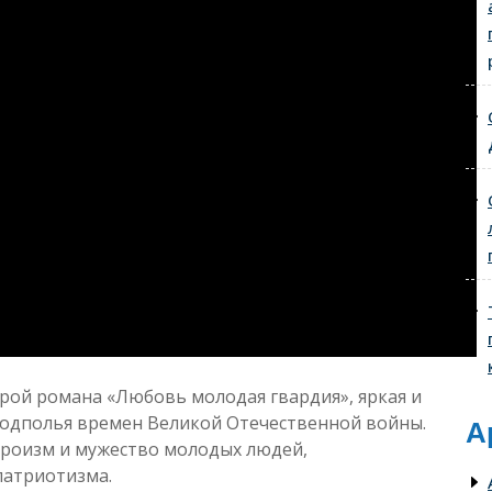
рой романа «Любовь молодая гвардия», яркая и
одполья времен Великой Отечественной войны.
А
ероизм и мужество молодых людей,
патриотизма.