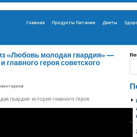
Главная
Продукты Питания
Диеты
Здор
из «Любовь молодая гвардия» —
По
и главного героя советского
П
мментариев