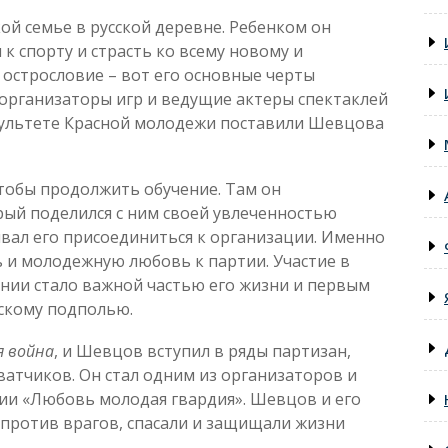
ой семье в рус­ской деревне. Ребенком он
к спорту и страсть ко всему новому и
 острословие – вот его основные черты
 организаторы игр и ведущие актеры спектаклей
культете Красной молодежи поставили Шевцова
чтобы продолжить обучение. Там он
рый поделился с ним своей увлеченностью
ал его присоединиться к организации. Именно
 и молодежную любовь к партии. Участие в
ии стало важной частью его жизни и первым
скому подполью.
я война
, и Шевцов вступил в ряды партизан,
ватчиков. Он стал одним из организаторов и
и «Любовь молодая гвардия». Шевцов и его
против врагов, спасали и защищали жизни