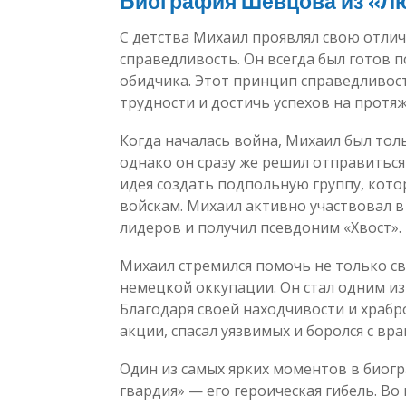
Биография Шевцова из «Л
С детства Михаил проявлял свою отли
справедливость. Он всегда был готов 
обидчика. Этот принцип справедливост
трудности и достичь успехов на протя
Когда началась война, Михаил был тол
однако он сразу же решил отправиться
идея создать подпольную группу, кот
войскам. Михаил активно участвовал в 
лидеров и получил псевдоним «Хвост».
Михаил стремился помочь не только с
немецкой оккупации. Он стал одним из
Благодаря своей находчивости и храб
акции, спасал уязвимых и боролся с вр
Один из самых ярких моментов в био
гвардия» — его героическая гибель. Во