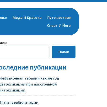
овье
Мода И Красота
Путешествия
Спорт И Йога
иск
Поиск
оследние публикации
Инфузионная терапия как метод
детоксикации при алкогольной
интоксикации
Этапы реабилитации