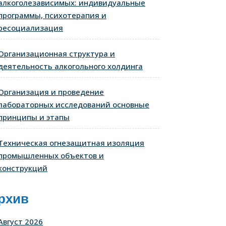
алкоголезависимых: индивидуальные
программы, психотерапия и
ресоциализация
Организационная структура и
деятельность алкогольного холдинга
Организация и проведение
лабораторных исследований основные
принципы и этапы
Техническая огнезащитная изоляция
промышленных объектов и
конструкций
рхив
Август 2026