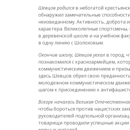
Шевцов родился
в небогатой крестьянск
обнаружил замечательные способности 
неизведанному. Активность, доброта и
характера. Великолепные спортсмены,
в деревенской школе и на учебном фа
в одну линию с Шолоховым.
Окончив школу, Шевцов уехал
в город, 
познакомился с красноармейцем, кото
коммунистическим движением и призыв
здесь Шевцов обрел свою преданность
молодежном коммунистическом движен
шагом к присоединению к антифашист
Вскоре началась Великая Отечественна
чтобы бороться против нацистских зах
руководителей подпольной организаци
товарищи проводили успешные акции 
мирных жителей.