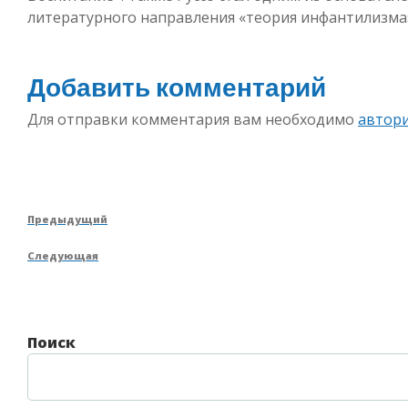
литературного направления «теория инфантилизма
Добавить комментарий
Для отправки комментария вам необходимо
автор
Навигация
Предыдущая
Предыдущий
по
запись
Следующая
Следующая
записям
запись
Поиск