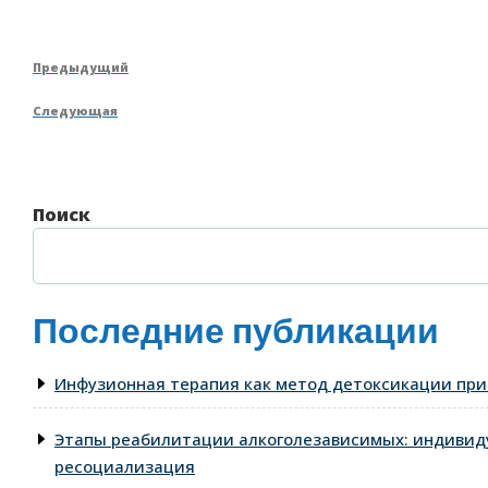
Навигация
Предыдущая
Предыдущий
по
запись
Следующая
Следующая
записям
запись
Поиск
Последние публикации
Инфузионная терапия как метод детоксикации при
Этапы реабилитации алкоголезависимых: индивид
ресоциализация