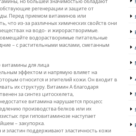
итамины, но большей значимостью обладают
собствующие регенерации и защите от
ды. Перед приемом витаминов или
ь, что из-за различных химических свойств они
веществах на водо- и жирорастворимые.
, совмещайте водорастворимые питательные
едние – с растительными маслами, сметанным
 витамины для лица
ельным эффектом и напрямую влияет на
которым относится и эпителий кожи. Он входит в
ать их структуру. Витамин А благодаря
венен за синтез цитоскелета,
недостатке витамина нарушается процесс
медлению производства белков или их
изистых: при гиповитаминозе наступает
ейшем – закупорка.
н и эластин поддерживают эластичность кожи