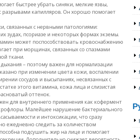
гает быстрее убрать синяки, мелкие язвы,
 с разрывами капилляров. Он хорошо помогает
и, связанных с нервными патологиями:
х зудах, псориазе и некоторых формах экземы.
тиамин может поспособствовать кровоснабжению
огает при морщинах, связанных со спазмами
ой ткани.
 дыхания – поэтому важен для нормализации
оказано при изменении цвета кожи, воспалении
рении сосудов и высыпаниях, несвязанных с
статке этого витамина, кожа лица и слизистая
расноватый оттенок.
ажен для внутреннего применения как кофермент
Р
крофлоры. Малейшее нарушение бактериального
сасываемости и интоксикации, что сразу
но ежедневно следить за количеством
пособна подсушить жир на лице и помогает
секреции. Дополнительно снижает вероятность