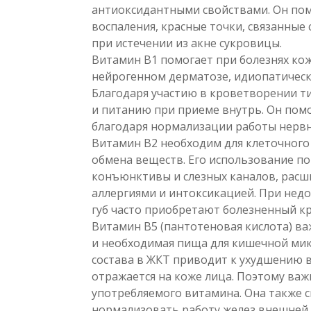
антиоксидантными свойствами. Он помо
воспаления, красные точки, связанные
при истечении из акне сукровицы.
Витамин В1 помогает при болезнях кож
нейрогенном дерматозе, идиопатически
Благодаря участию в кроветворении 
и питанию при приеме внутрь. Он пом
благодаря нормализации работы нервн
Витамин В2 необходим для клеточного
обмена веществ. Его использование п
конъюнктивы и слезных каналов, расши
аллергиями и интоксикацией. При недо
губ часто приобретают болезненный к
Витамин В5 (пантотеновая кислота) в
и необходимая пища для кишечной ми
состава в ЖКТ приводит к ухудшению в
отражается на коже лица. Поэтому важ
употребляемого витамина. Она также с
нормализовать работу желез внешней 