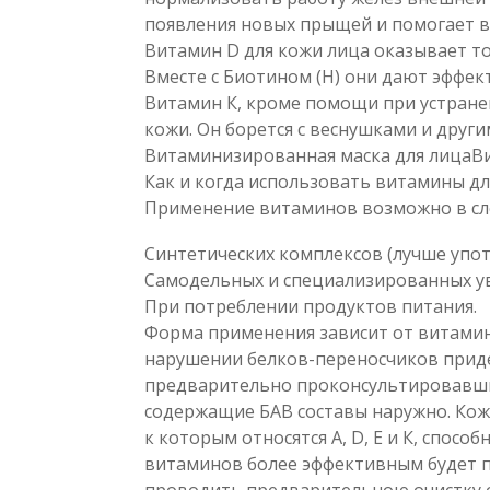
появления новых прыщей и помогает в
Витамин D для кожи лица оказывает 
Вместе с Биотином (Н) они дают эффек
Витамин К, кроме помощи при устране
кожи. Он борется с веснушками и друг
Витаминизированная маска для лицаВ
Как и когда использовать витамины дл
Применение витаминов возможно в с
Синтетических комплексов (лучше упот
Самодельных и специализированных 
При потреблении продуктов питания.
Форма применения зависит от витамина
нарушении белков-переносчиков прид
предварительно проконсультировавшис
содержащие БАВ составы наружно. Ко
к которым относятся А, D, Е и К, спосо
витаминов более эффективным будет 