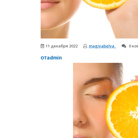
11 декабря 2022
magiyabelya_
0 ко
отadmin