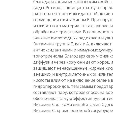
благодаря своим механическим свойств
воды. Ретинол защищает кожу от преж
пятна, за счет антиоксидантной активн
совмещении с витамином Е. При наруж
из животного материала, так как рас
обработки ферментами. В первичном 
влияние кислородных радикалов и уль
Витамины группы Е, как и А, включают
антиоксидантными и иммуномодулиру
токотриенолы. Благодаря своим физик
диффузии через кожу они дают хороши
защищают ненасыщенные жирные кисло
внешних и внутриклеточных окислител
кислоты влияют на включение селена 
гидропероксидов, тем самым предотвр
составляют пару, которая способна вос
обеспечивая самую эффективную анти
Витамин С дл кожи лицаВитамин С дл 
Витамин С, кроме основной сосудоук