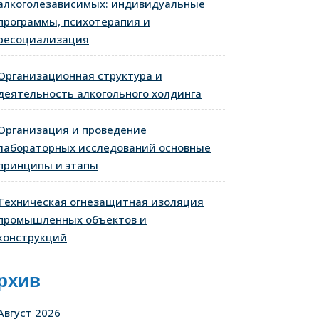
алкоголезависимых: индивидуальные
программы, психотерапия и
ресоциализация
Организационная структура и
деятельность алкогольного холдинга
Организация и проведение
лабораторных исследований основные
принципы и этапы
Техническая огнезащитная изоляция
промышленных объектов и
конструкций
рхив
Август 2026