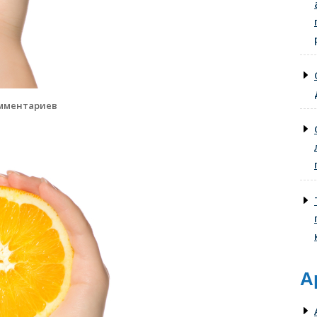
мментариев
А