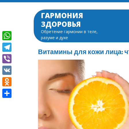
Перейти
к
ГАРМОНИЯ
содержимому
ЗДОРОВЬЯ
Обретение гармонии в теле,
разуме и духе
WhatsApp
Витамины для кожи лица: чт
Telegram
Viber
VK
Odnoklassniki
Отправить