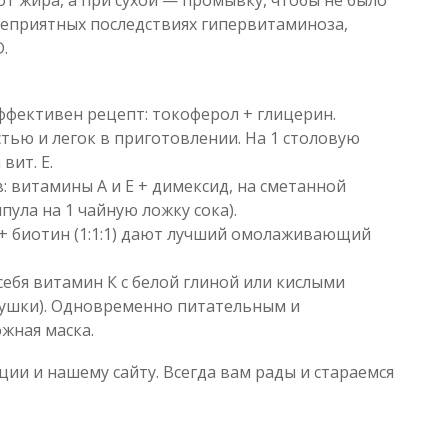
т жира, а при сухой — промывку, чтобы не было
неприятных последствиях гипервитаминоза,
.
ффективен рецепт: токоферол + глицерин.
тью и легок в приготовлении. На 1 столовую
вит. Е.
 витамины А и Е + димексид, на сметанной
мпула на 1 чайную ложку сока).
 + биотин (1:1:1) дают лучший омолаживающий
ебя витамин К с белой глиной или кислыми
рушки). Одновременно питательным и
жная маска.
ции и нашему сайту. Всегда вам рады и стараемся