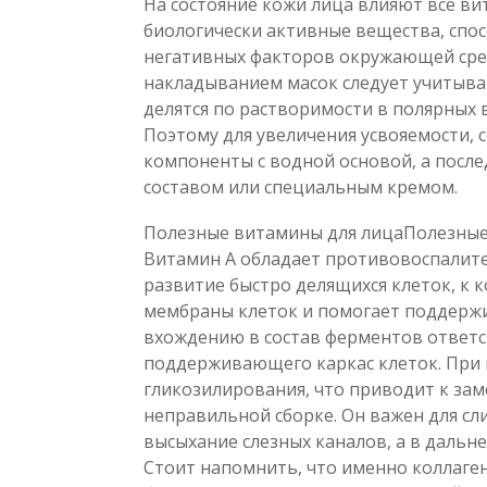
На состояние кожи лица влияют все в
биологически активные вещества, спо
негативных факторов окружающей сре
накладыванием масок следует учитыват
делятся по растворимости в полярных 
Поэтому для увеличения усвояемости
компоненты с водной основой, а посл
составом или специальным кремом.
Полезные витамины для лицаПолезные
Витамин А обладает противовоспалит
развитие быстро делящихся клеток, к 
мембраны клеток и помогает поддержив
вхождению в состав ферментов ответст
поддерживающего каркас клеток. При 
гликозилирования, что приводит к за
неправильной сборке. Он важен для сл
высыхание слезных каналов, а в дальн
Стоит напомнить, что именно коллаге