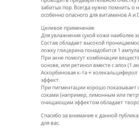
проводить предварительною очистку о
забитых пор. Всегда нужно помнить о 
особенно опасного для витаминов А и D
Целевое применение
Для увлажнения сухой кожи наиболее э
Состав обладает высокой проницаемос
ложку глицерина понадобится 1 ампула 
При акне помогут комбинации веществ:
основе, или ретинол вместе с алоэ (1 а
Аскорбиновая к-та + холекальциферол
эффект.
При пигментации хорошо показывает с
соками (например, лимонным или пет
очищающим эффектом обладает творо
Спасибо за внимание к данной публика
для вас.