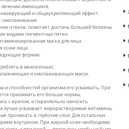
 лечении имеющихся.
тонизирующий и общеукрепляющий эффект.
т омолаживания.
нии отеков, помогает достичь большей белизны
ими видами пигментных пятен.
итаминизированная маска для лица
я кожи лица
ледующих формах:
реблять в межсезонье).
увлажняющих и омолаживающих масок.
 и способностей организма его усваивать. При
ется принимать его больше нормы,
ь с врачом, и параллельно наносить
жа лучше усваивает жирорастворимые витамины,
бные проникать в глубокие слои. Для остальных
прием внутренне. При жирной коже необходимо