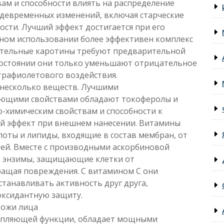
ам и способности влиять на распределение
девременных изменений, включая старческие
ости. Лучший эффект достигается при его
ном использовании более эффективен комплекс
тительные каротины требуют предварительной
состоянии они только уменьшают отрицательное
трафиолетового воздействия.
 несколько веществ. Лучшими
ющими свойствами обладают токоферолы и
о-химическим свойствам и способности к
й эффект при внешнем нанесении. Витамины
ты и липиды, входящие в состав мембран, от
ей. Вместе с производными аскорбиновой
в энзимы, защищающие клетки от
ащая повреждения. С витамином С они
станавливать активность друг друга,
оксидантную защиту.
кожи лица
репляющей функции, обладает мощными