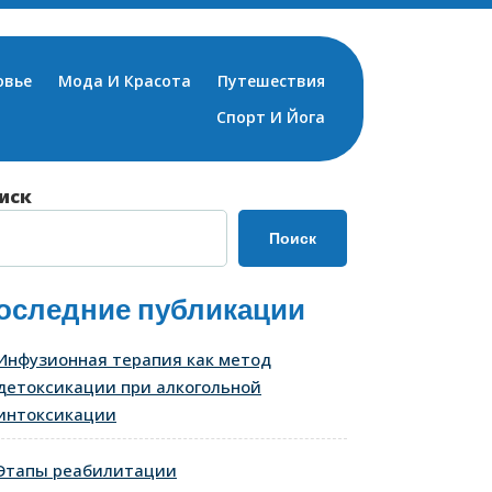
овье
Мода И Красота
Путешествия
Спорт И Йога
иск
Поиск
оследние публикации
Инфузионная терапия как метод
детоксикации при алкогольной
интоксикации
Этапы реабилитации