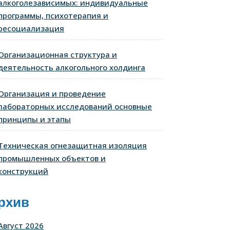
алкоголезависимых: индивидуальные
программы, психотерапия и
ресоциализация
Организационная структура и
деятельность алкогольного холдинга
Организация и проведение
лабораторных исследований основные
принципы и этапы
Техническая огнезащитная изоляция
промышленных объектов и
конструкций
рхив
Август 2026