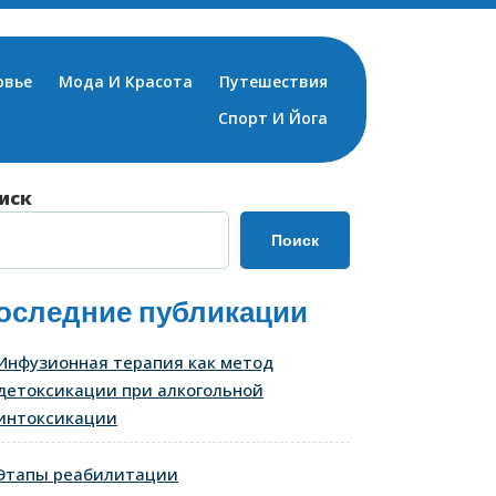
овье
Мода И Красота
Путешествия
Спорт И Йога
иск
Поиск
оследние публикации
Инфузионная терапия как метод
детоксикации при алкогольной
интоксикации
Этапы реабилитации