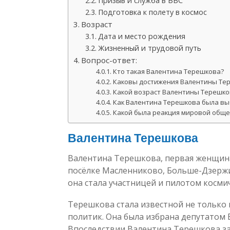
Призыв и служба в ВВС
Подготовка к полету в космос
Возраст
Дата и место рождения
Жизненный и трудовой путь
Вопрос-ответ:
Кто такая Валентина Терешкова?
Каковы достижения Валентины Те
Какой возраст Валентины Терешко
Как Валентина Терешкова была выб
Какой была реакция мировой обще
Валентина Терешкова
Валентина Терешкова, первая женщина
посёлке Масленниково, Больше-Дзержин
она стала участницей и пилотом космич
Терешкова стала известной не только 
политик. Она была избрана депутатом 
Впоследствии Валентина Терешкова з