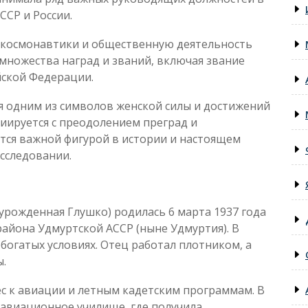
ССР и России.
 космонавтики и общественную деятельность
множества наград и званий, включая звание
йской Федерации.
я одним из символов женской силы и достижений
оциируется с преодолением преград и
тся важной фигурой в истории и настоящем
сследовании.
рожденная Глушко) родилась 6 марта 1937 года
айона Удмуртской АССР (ныне Удмуртия). В
ебогатых условиях. Отец работал плотником, а
.
с к авиации и летным кадетским программам. В
е авиационное училище, где получила