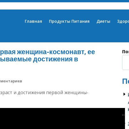
Главная
Продукты Питания
Диеты
Здор
рвая женщина-космонавт, ее
По
абываемые достижения в
П
мментариев