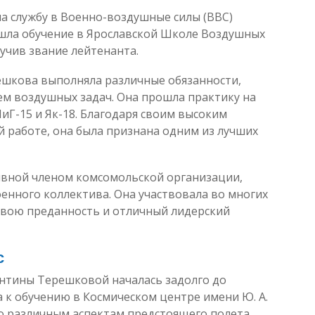
а службу в Военно-воздушные силы (ВВС)
ошла обучение в Ярославской Школе Воздушных
лучив звание лейтенанта.
ешкова выполняла различные обязанности,
ем воздушных задач. Она прошла практику на
иГ-15 и Як-18. Благодаря своим высоким
 работе, она была признана одним из лучших
ивной членом комсомольской организации,
енного коллектива. Она участвовала во многих
 свою преданность и отличный лидерский
с
ентины Терешковой началась задолго до
а к обучению в Космическом центре имени Ю. А.
о различным аспектам предстоящего полета.