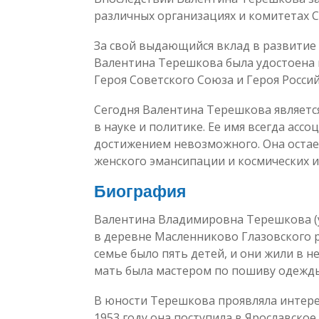
различных организациях и комитетах С
За свой выдающийся вклад в развитие
Валентина Терешкова была удостоена 
Героя Советского Союза и Героя Росси
Сегодня Валентина Терешкова являетс
в науке и политике. Ее имя всегда асс
достижением невозможного. Она остае
женского эмансипации и космических и
Биография
Валентина Владимировна Терешкова (у
в деревне Масленниково Глазовского р
семье было пять детей, и они жили в н
мать была мастером по пошиву одежды
В юности Терешкова проявляла интере
1953 году она поступила в Ярославско