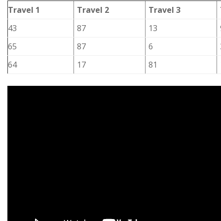
Travel 1
Travel 2
Travel 3
43
87
13
65
87
6
64
17
81