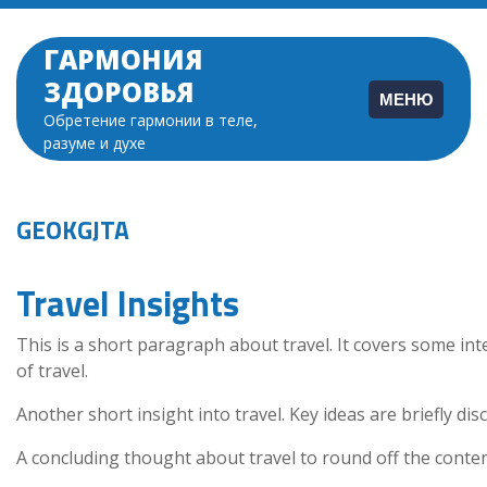
Перейти
к
ГАРМОНИЯ
содержимому
ЗДОРОВЬЯ
МЕНЮ
Обретение гармонии в теле,
разуме и духе
GEOKGJTA
Travel Insights
This is a short paragraph about travel. It covers some int
of travel.
Another short insight into travel. Key ideas are briefly dis
A concluding thought about travel to round off the conten