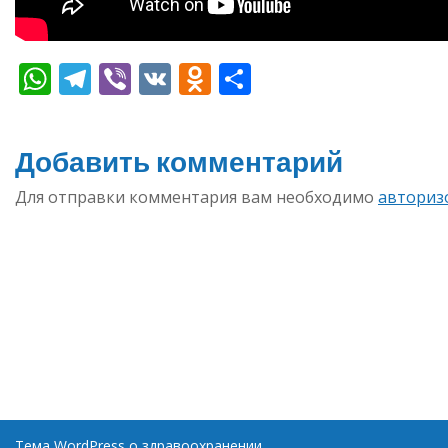
WhatsApp
Telegram
Viber
VK
Odnoklassniki
Отправить
Добавить комментарий
Для отправки комментария вам необходимо
авториз
Тема WordPress о здравоохранении