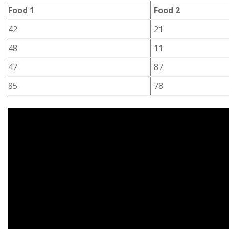
Food 1
Food 2
42
21
48
11
47
87
85
78