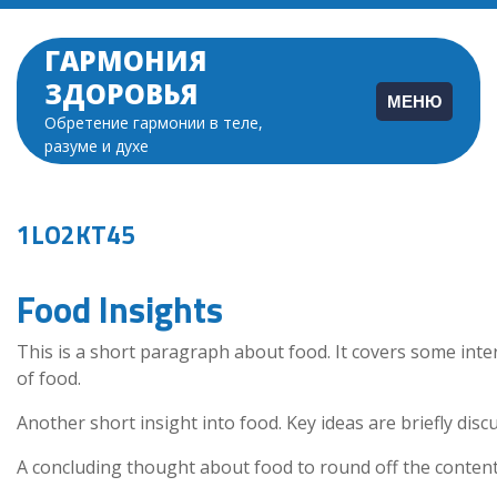
Перейти
к
ГАРМОНИЯ
содержимому
ЗДОРОВЬЯ
МЕНЮ
Обретение гармонии в теле,
разуме и духе
1LO2KT45
Food Insights
This is a short paragraph about food. It covers some inte
of food.
Another short insight into food. Key ideas are briefly disc
A concluding thought about food to round off the content