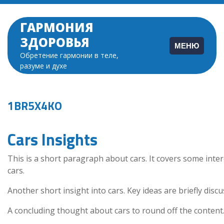
Перейти
к
ГАРМОНИЯ
содержимому
ЗДОРОВЬЯ
МЕНЮ
Обретение гармонии в теле,
разуме и духе
1BR5X4KO
Cars Insights
This is a short paragraph about cars. It covers some inte
cars.
Another short insight into cars. Key ideas are briefly disc
A concluding thought about cars to round off the content