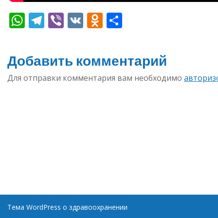
WhatsApp
Telegram
Viber
VK
Odnoklassniki
Отправить
Добавить комментарий
Для отправки комментария вам необходимо
авториз
Тема WordPress о здравоохранении