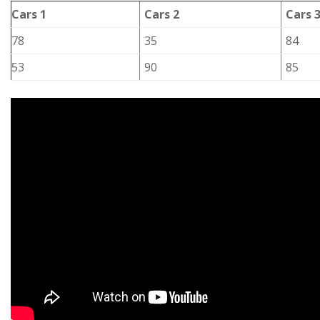
Cars 1
Cars 2
Cars 
78
35
84
53
90
85