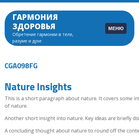
Перейти
к
ГАРМОНИЯ
содержимому
ЗДОРОВЬЯ
МЕНЮ
Обретение гармонии в теле,
разуме и духе
CGA098FG
Nature Insights
This is a short paragraph about nature. It covers some in
of nature.
Another short insight into nature. Key ideas are briefly di
A concluding thought about nature to round off the conte