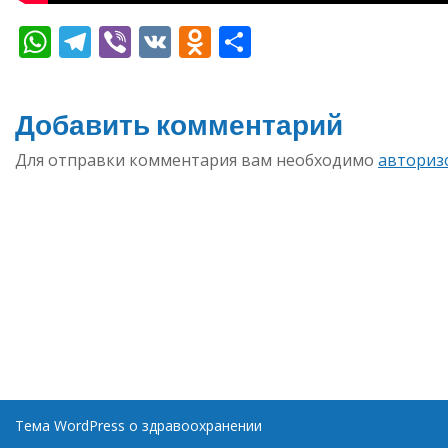
WhatsApp
Telegram
Viber
VK
Odnoklassniki
Отправить
Добавить комментарий
Для отправки комментария вам необходимо
авториз
Тема WordPress о здравоохранении