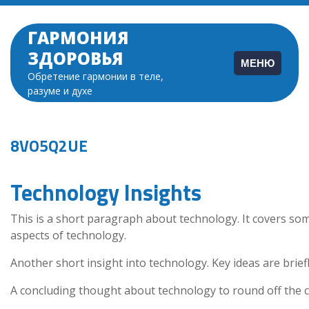
Перейти
к
ГАРМОНИЯ
содержимому
ЗДОРОВЬЯ
МЕНЮ
Обретение гармонии в теле,
разуме и духе
8VO5Q2UE
Technology Insights
This is a short paragraph about technology. It covers so
aspects of technology.
Another short insight into technology. Key ideas are brief
A concluding thought about technology to round off the c