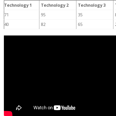
Technology 1
Technology 2
Technology 3
71
95
35
40
82
65