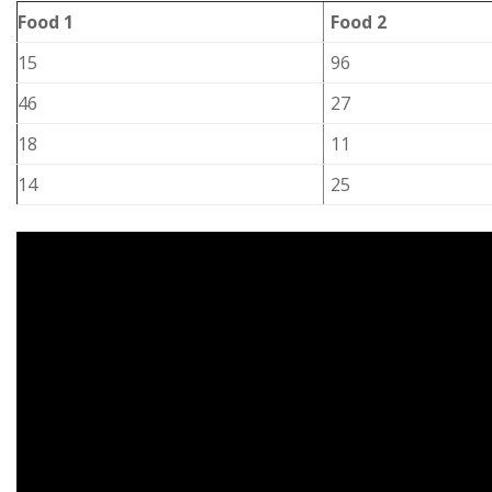
Food 1
Food 2
15
96
46
27
18
11
14
25