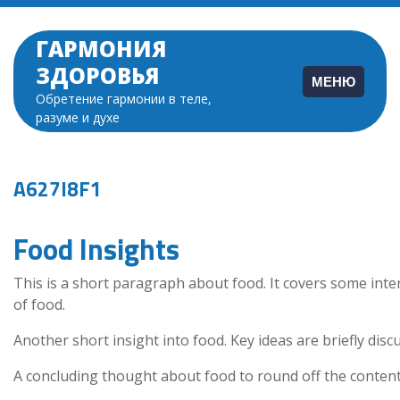
Перейти
к
ГАРМОНИЯ
содержимому
ЗДОРОВЬЯ
МЕНЮ
Обретение гармонии в теле,
разуме и духе
A627I8F1
Food Insights
This is a short paragraph about food. It covers some inte
of food.
Another short insight into food. Key ideas are briefly disc
A concluding thought about food to round off the content