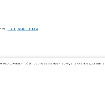
sniki
авить
димо
авторизоваться
.
ие технологии, чтобы помочь вам в навигации, а также предоставит
Тема WordPress о здравоохранении