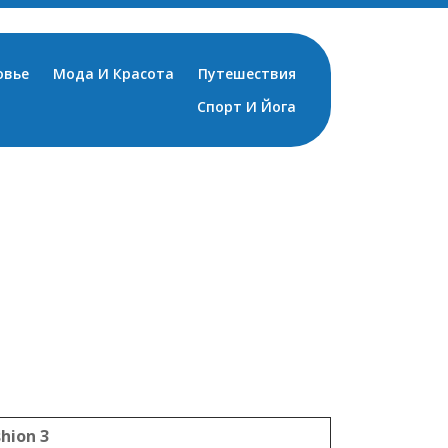
овье
Мода И Красота
Путешествия
Спорт И Йога
shion 3