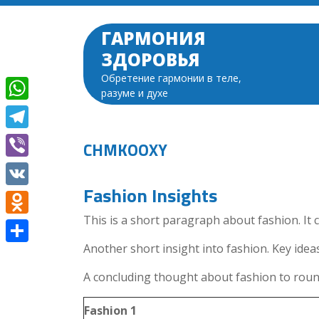
Перейти
к
ГАРМОНИЯ
содержимому
ЗДОРОВЬЯ
Обретение гармонии в теле,
разуме и духе
WhatsApp
Telegram
CHMKOOXY
Viber
Fashion Insights
VK
This is a short paragraph about fashion. It 
Odnoklassniki
Another short insight into fashion. Key ideas
Отправить
A concluding thought about fashion to round
Fashion 1