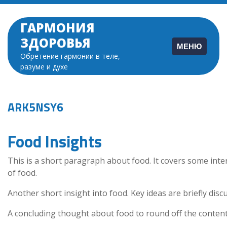
Перейти
к
ГАРМОНИЯ
содержимому
ЗДОРОВЬЯ
МЕНЮ
Обретение гармонии в теле,
разуме и духе
ARK5NSY6
Food Insights
This is a short paragraph about food. It covers some inte
of food.
Another short insight into food. Key ideas are briefly disc
A concluding thought about food to round off the content