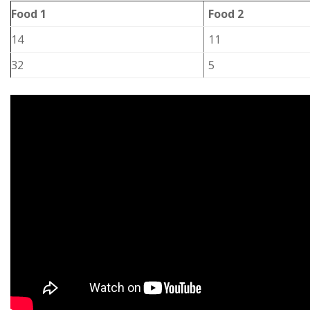
Food 1
Food 2
14
11
32
5