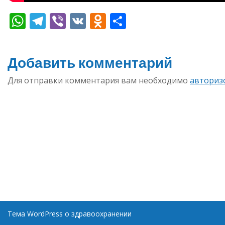
WhatsApp
Telegram
Viber
VK
Odnoklassniki
Отправить
Добавить комментарий
Для отправки комментария вам необходимо
авториз
Тема WordPress о здравоохранении