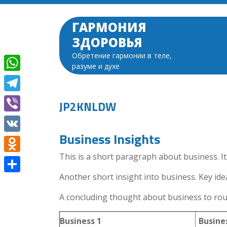
Перейти
к
ГАРМОНИЯ
содержимому
ЗДОРОВЬЯ
Обретение гармонии в теле,
разуме и духе
WhatsApp
Telegram
JP2KNLDW
Viber
Business Insights
VK
This is a short paragraph about business. I
Odnoklassniki
Another short insight into business. Key idea
Отправить
A concluding thought about business to rou
Business 1
Busine