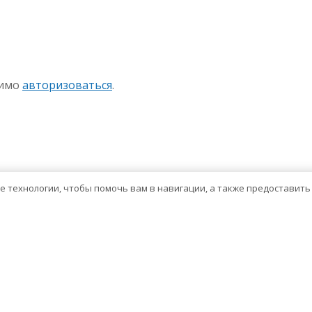
sniki
авить
димо
авторизоваться
.
ие технологии, чтобы помочь вам в навигации, а также предоставит
Тема WordPress о здравоохранении