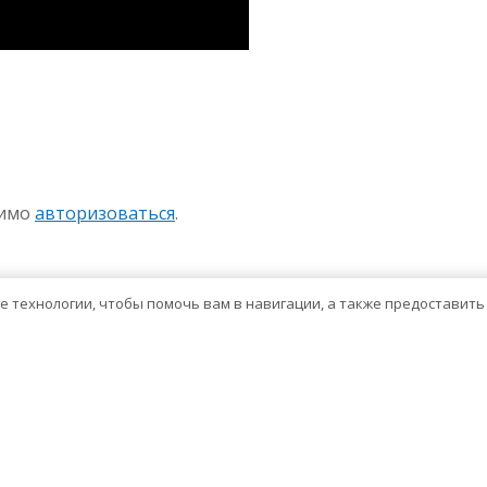
sniki
авить
димо
авторизоваться
.
ие технологии, чтобы помочь вам в навигации, а также предоставит
Тема WordPress о здравоохранении