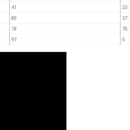
41
23
89
37
18
76
97
5