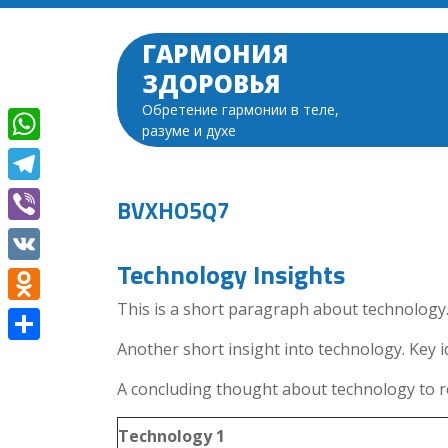
Перейти
к
ГАРМОНИЯ
содержимому
ЗДОРОВЬЯ
Обретение гармонии в теле,
разуме и духе
WhatsApp
Telegram
BVXHO5Q7
Viber
Technology Insights
VK
This is a short paragraph about technology.
Odnoklassniki
Another short insight into technology. Key i
Отправить
A concluding thought about technology to r
Technology 1