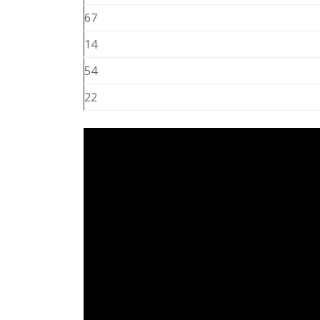
67
14
54
22