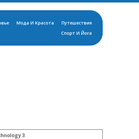
овье
Мода И Красота
Путешествия
Спорт И Йога
chnology 3