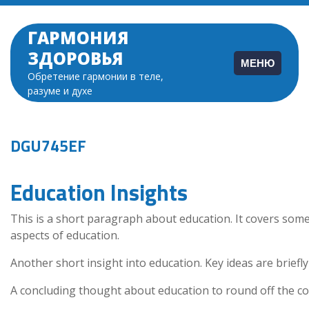
Перейти
к
ГАРМОНИЯ
содержимому
ЗДОРОВЬЯ
МЕНЮ
Обретение гармонии в теле,
разуме и духе
DGU745EF
Education Insights
This is a short paragraph about education. It covers some
aspects of education.
Another short insight into education. Key ideas are briefly
A concluding thought about education to round off the co