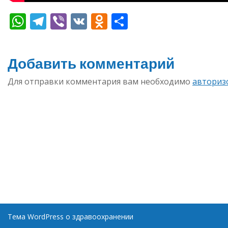
WhatsApp
Telegram
Viber
VK
Odnoklassniki
Отправить
Добавить комментарий
Для отправки комментария вам необходимо
авториз
Тема WordPress о здравоохранении