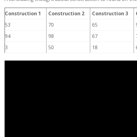
Construction 1
Construction 2
Construction 3
53
70
65
94
98
67
3
50
18