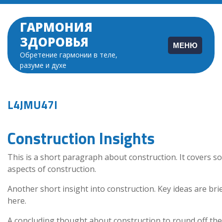
Перейти
к
ГАРМОНИЯ
содержимому
ЗДОРОВЬЯ
МЕНЮ
Обретение гармонии в теле,
разуме и духе
L4JMU47I
Construction Insights
This is a short paragraph about construction. It covers s
aspects of construction.
Another short insight into construction. Key ideas are bri
here.
A concluding thought about construction to round off the