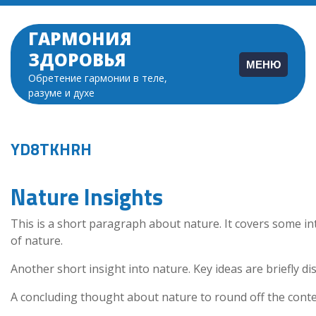
Перейти
к
ГАРМОНИЯ
содержимому
ЗДОРОВЬЯ
МЕНЮ
Обретение гармонии в теле,
разуме и духе
YD8TKHRH
Nature Insights
This is a short paragraph about nature. It covers some in
of nature.
Another short insight into nature. Key ideas are briefly di
A concluding thought about nature to round off the conte