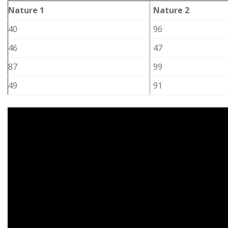
Nature 1
Nature 2
40
96
46
47
87
99
49
91