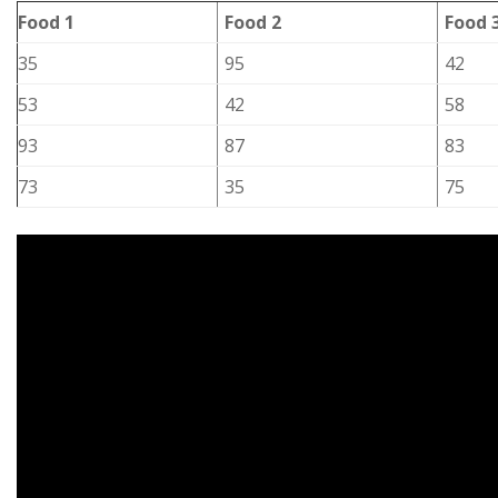
Food 1
Food 2
Food 
35
95
42
53
42
58
93
87
83
73
35
75