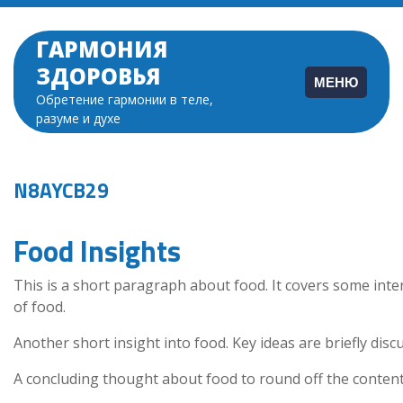
Перейти
к
ГАРМОНИЯ
содержимому
ЗДОРОВЬЯ
МЕНЮ
Обретение гармонии в теле,
разуме и духе
N8AYCB29
Food Insights
This is a short paragraph about food. It covers some inte
of food.
Another short insight into food. Key ideas are briefly disc
A concluding thought about food to round off the content