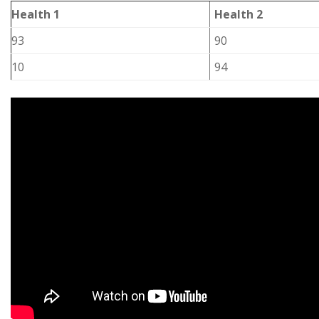
Health 1
Health 2
93
90
10
94