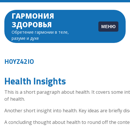
Перейти
к
ГАРМОНИЯ
содержимому
ЗДОРОВЬЯ
МЕНЮ
Обретение гармонии в теле,
разуме и духе
H0YZ42IO
Health Insights
This is a short paragraph about health. It covers some in
of health.
Another short insight into health. Key ideas are briefly di
A concluding thought about health to round off the conte