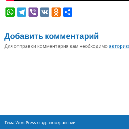
WhatsApp
Telegram
Viber
VK
Odnoklassniki
Отправить
Добавить комментарий
Для отправки комментария вам необходимо
авториз
Тема WordPress о здравоохранении