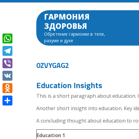
Перейти
к
ГАРМОНИЯ
содержимому
ЗДОРОВЬЯ
Обретение гармонии в теле,
разуме и духе
WhatsApp
Telegram
0ZVYGAG2
Viber
Education Insights
VK
This is a short paragraph about education. I
Odnoklassniki
Another short insight into education. Key ide
Отправить
A concluding thought about education to rou
Education 1