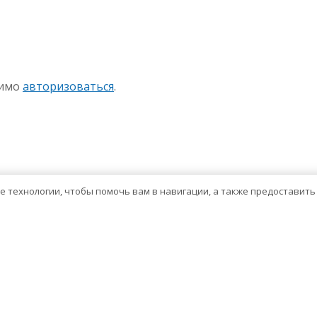
sniki
авить
димо
авторизоваться
.
ие технологии, чтобы помочь вам в навигации, а также предоставит
Тема WordPress о здравоохранении