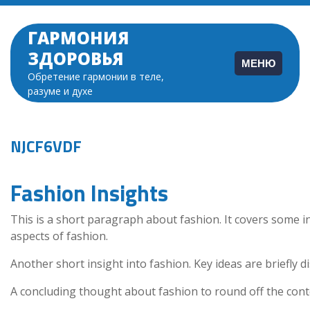
Перейти
к
ГАРМОНИЯ
содержимому
ЗДОРОВЬЯ
МЕНЮ
Обретение гармонии в теле,
разуме и духе
NJCF6VDF
Fashion Insights
This is a short paragraph about fashion. It covers some i
aspects of fashion.
Another short insight into fashion. Key ideas are briefly d
A concluding thought about fashion to round off the cont