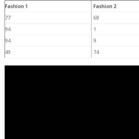
Fashion 1
Fashion 2
77
68
94
1
94
9
49
74