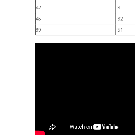
42
8
45
32
89
51