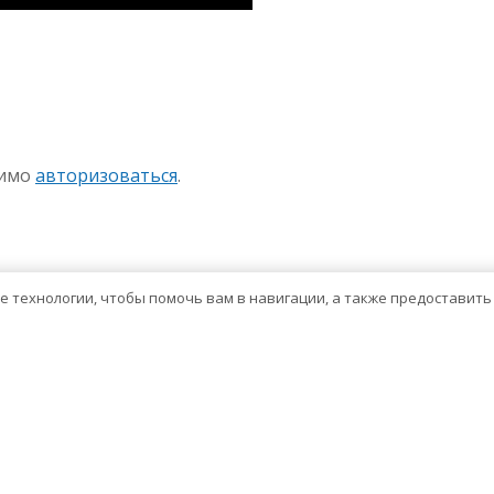
sniki
авить
димо
авторизоваться
.
ие технологии, чтобы помочь вам в навигации, а также предоставит
Тема WordPress о здравоохранении