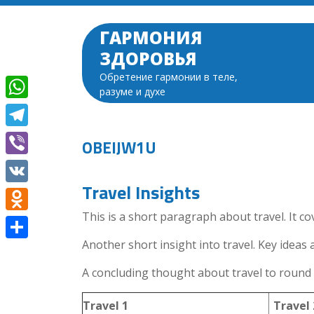
Перейти
к
ГАРМОНИЯ
содержимому
ЗДОРОВЬЯ
Обретение гармонии в теле,
разуме и духе
WhatsApp
Telegram
OBEIJW1U
Viber
Travel Insights
VK
This is a short paragraph about travel. It co
Odnoklassniki
Another short insight into travel. Key ideas 
Отправить
A concluding thought about travel to round 
Travel 1
Travel 