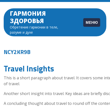
Перейти
к
ГАРМОНИЯ
содержимому
ЗДОРОВЬЯ
МЕНЮ
Обретение гармонии в теле,
разуме и духе
NCY2KR9B
Travel Insights
This is a short paragraph about travel. It covers some int
of travel.
Another short insight into travel. Key ideas are briefly dis
A concluding thought about travel to round off the conten