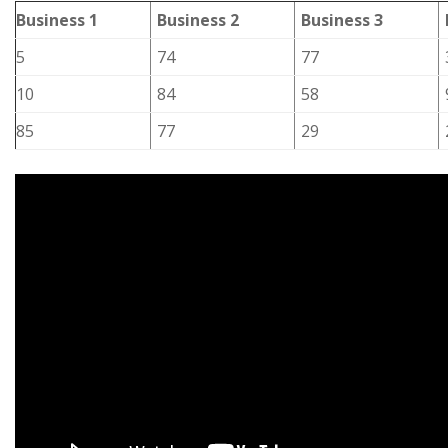
Business 1
Business 2
Business 3
5
74
77
10
84
58
85
77
29