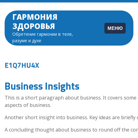
Перейти
к
ГАРМОНИЯ
содержимому
ЗДОРОВЬЯ
МЕНЮ
Обретение гармонии в теле,
разуме и духе
E1Q7HU4X
Business Insights
This is a short paragraph about business. It covers some 
aspects of business.
Another short insight into business. Key ideas are briefly 
A concluding thought about business to round off the con