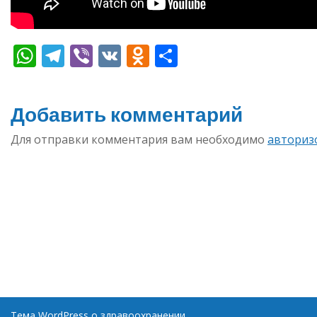
WhatsApp
Telegram
Viber
VK
Odnoklassniki
Отправить
Добавить комментарий
Для отправки комментария вам необходимо
авториз
Тема WordPress о здравоохранении