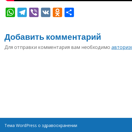
WhatsApp
Telegram
Viber
VK
Odnoklassniki
Отправить
Добавить комментарий
Для отправки комментария вам необходимо
авториз
Тема WordPress о здравоохранении