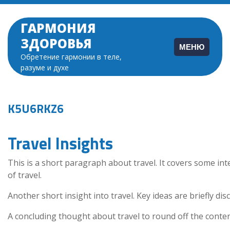
Перейти
к
ГАРМОНИЯ
содержимому
ЗДОРОВЬЯ
МЕНЮ
Обретение гармонии в теле,
разуме и духе
K5U6RKZ6
Travel Insights
This is a short paragraph about travel. It covers some int
of travel.
Another short insight into travel. Key ideas are briefly dis
A concluding thought about travel to round off the conten