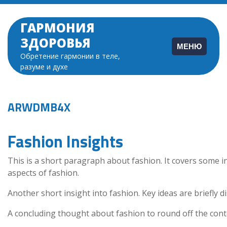
Перейти
к
ГАРМОНИЯ
содержимому
ЗДОРОВЬЯ
МЕНЮ
Обретение гармонии в теле,
разуме и духе
ARWDMB4X
Fashion Insights
This is a short paragraph about fashion. It covers some i
aspects of fashion.
Another short insight into fashion. Key ideas are briefly d
A concluding thought about fashion to round off the cont