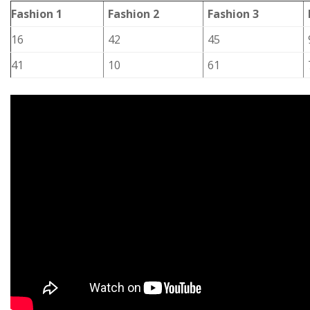
Fashion 1
Fashion 2
Fashion 3
16
42
45
41
10
61