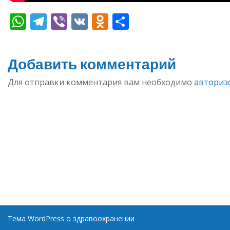
WhatsApp
Telegram
Viber
VK
Odnoklassniki
Отправить
Добавить комментарий
Для отправки комментария вам необходимо
авториз
Тема WordPress о здравоохранении