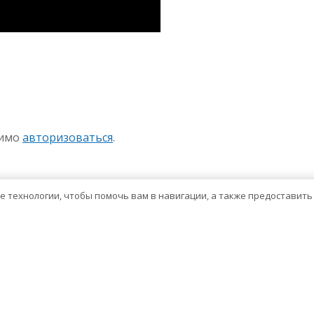
sniki
авить
димо
авторизоваться
.
ие технологии, чтобы помочь вам в навигации, а также предоставит
Тема WordPress о здравоохранении