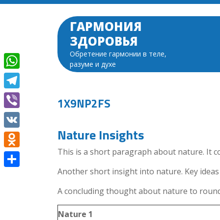
Перейти
к
ГАРМОНИЯ
содержимому
ЗДОРОВЬЯ
Обретение гармонии в теле,
разуме и духе
WhatsApp
Telegram
1X9NP2FS
Viber
Nature Insights
VK
This is a short paragraph about nature. It c
Odnoklassniki
Another short insight into nature. Key ideas 
Отправить
A concluding thought about nature to round 
Nature 1