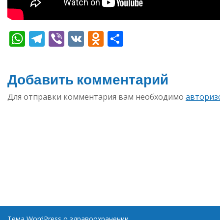
WhatsApp
Telegram
Viber
VK
Odnoklassniki
Отправить
Добавить комментарий
Для отправки комментария вам необходимо
авториз
Тема WordPress о здравоохранении