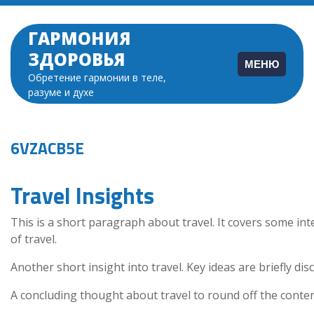
Перейти
к
ГАРМОНИЯ
содержимому
ЗДОРОВЬЯ
МЕНЮ
Обретение гармонии в теле,
разуме и духе
6VZACB5E
Travel Insights
This is a short paragraph about travel. It covers some int
of travel.
Another short insight into travel. Key ideas are briefly dis
A concluding thought about travel to round off the conten