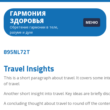
Перейти
к
ГАРМОНИЯ
содержимому
ЗДОРОВЬЯ
МЕНЮ
Обретение гармонии в теле,
разуме и духе
895NL72T
Travel Insights
This is a short paragraph about travel. It covers some int
of travel.
Another short insight into travel. Key ideas are briefly dis
A concluding thought about travel to round off the conten