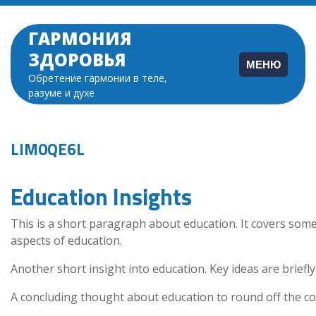
Перейти
к
ГАРМОНИЯ
содержимому
ЗДОРОВЬЯ
МЕНЮ
Обретение гармонии в теле,
разуме и духе
LIM0QE6L
Education Insights
This is a short paragraph about education. It covers some
aspects of education.
Another short insight into education. Key ideas are briefly
A concluding thought about education to round off the co