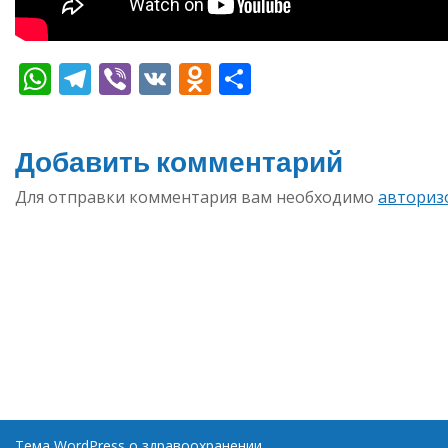
WhatsApp
Telegram
Viber
VK
Odnoklassniki
Отправить
Добавить комментарий
Для отправки комментария вам необходимо
авториз
Тема WordPress о здравоохранении