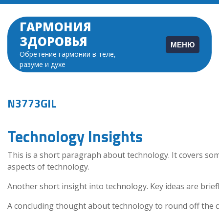
Перейти
к
ГАРМОНИЯ
содержимому
ЗДОРОВЬЯ
МЕНЮ
Обретение гармонии в теле,
разуме и духе
N3773GIL
Technology Insights
This is a short paragraph about technology. It covers so
aspects of technology.
Another short insight into technology. Key ideas are brief
A concluding thought about technology to round off the c