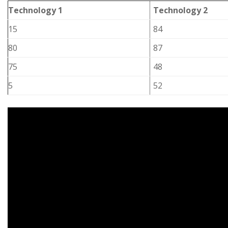
Technology 1
Technology 2
15
84
80
87
75
48
5
52