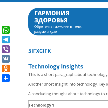
Перейти
к
ГАРМОНИЯ
содержимому
ЗДОРОВЬЯ
Обретение гармонии в теле,
разуме и духе
WhatsApp
Telegram
5IFXGJFK
Viber
Technology Insights
VK
This is a short paragraph about technology.
Odnoklassniki
Another short insight into technology. Key i
Отправить
A concluding thought about technology to r
Technology 1