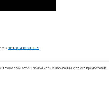
sniki
авить
димо
авторизоваться
.
ие технологии, чтобы помочь вам в навигации, а также предоставит
Тема WordPress о здравоохранении