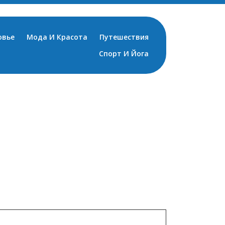
овье
Мода И Красота
Путешествия
Спорт И Йога