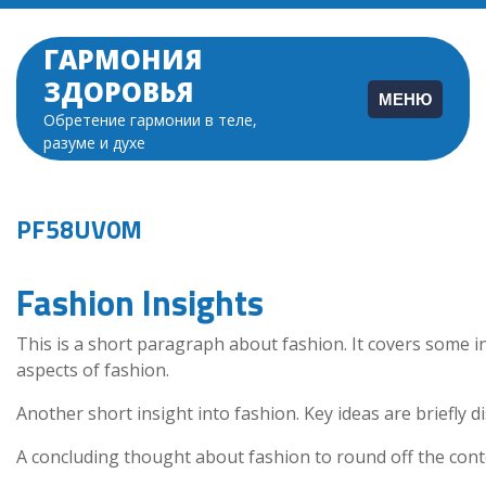
Перейти
к
ГАРМОНИЯ
содержимому
ЗДОРОВЬЯ
МЕНЮ
Обретение гармонии в теле,
разуме и духе
PF58UV0M
Fashion Insights
This is a short paragraph about fashion. It covers some i
aspects of fashion.
Another short insight into fashion. Key ideas are briefly d
A concluding thought about fashion to round off the cont