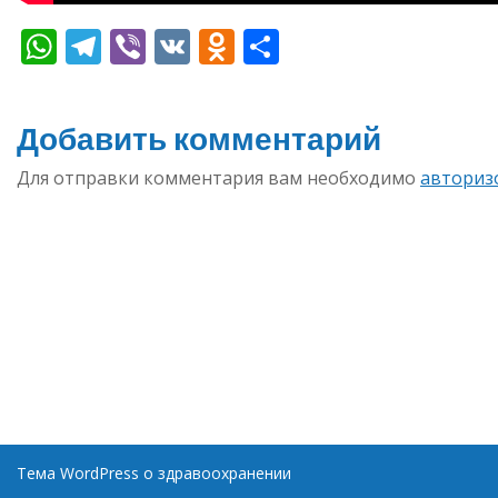
WhatsApp
Telegram
Viber
VK
Odnoklassniki
Отправить
Добавить комментарий
Для отправки комментария вам необходимо
авториз
Тема WordPress о здравоохранении